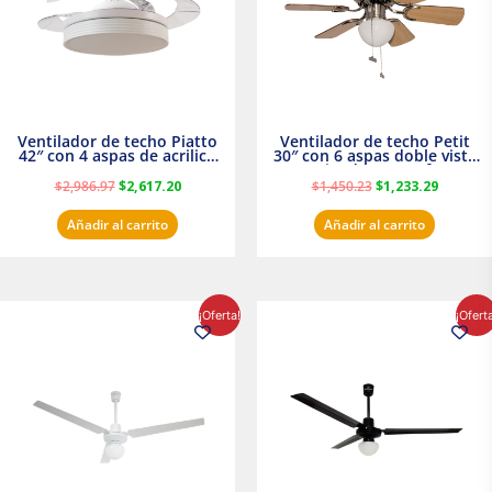
Ventilador de techo Piatto
Ventilador de techo Petit
42″ con 4 aspas de acrilico
30″ con 6 aspas doble vista
transparente
Satinado Masterfan
$
2,986.97
$
2,617.20
$
1,450.23
$
1,233.29
Añadir al carrito
Añadir al carrito
El
El
El
El
¡Oferta!
¡Ofert
precio
precio
precio
precio
original
actual
original
actual
era:
es:
era:
es:
$854.30.
$716.50.
$895.16.
$716.50.