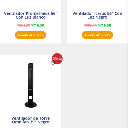
Ventilador Prometheus 56″
Ventilador Icarus 56″ Con
Con Luz Blanco
Luz Negro
$
854.30
$
716.50
$
895.16
$
716.50
Añadir al carrito
Añadir al carrito
El
El
¡Oferta!
precio
precio
original
actual
era:
es:
$1,199.00.
$1,020.31.
Ventilador de Torre
Omnifan 39″ Negro
Masterfan