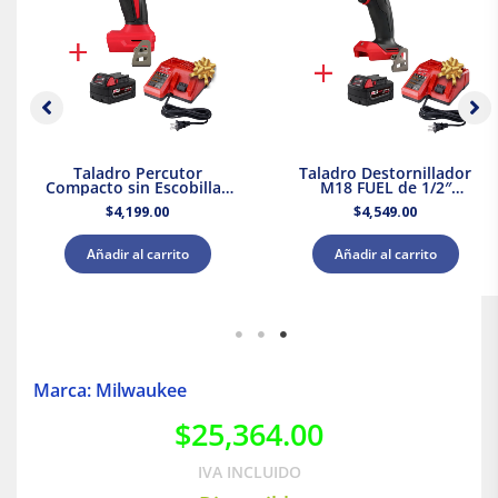
Taladro Percutor
Taladro Destornillador
Compacto sin Escobillas
M18 FUEL de 1/2″
M18 Milwaukee 3602-20 +
Milwaukee 2903-20 + Kit
$
4,199.00
$
4,549.00
Kit Batería y Cargador
Bateria y Cargador
Añadir al carrito
Añadir al carrito
Marca: Milwaukee
$
25,364.00
IVA INCLUIDO