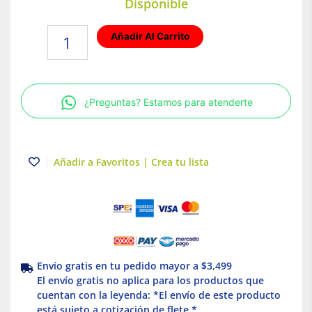
Disponible
Sierra
Añadir Al Carrito
De
Mesa
|
8-
¿Preguntas? Estamos para atenderte
1/4
|
M18™
FUEL™
Añadir a Favoritos | Crea tu lista
|
ONE-
KEY
|
Milwaukee
cantidad
Envío gratis en tu pedido mayor a $3,499
El envío gratis no aplica para los productos que
cuentan con la leyenda: *El envío de este producto
está sujeto a cotización de flete *