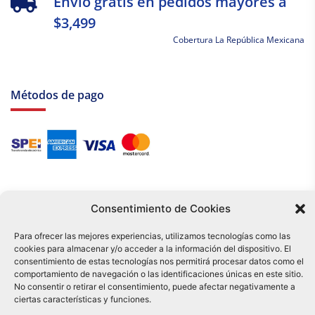
Envío gratis en pedidos mayores a
$3,499
Cobertura La República Mexicana
Métodos de pago
Consentimiento de Cookies
Para ofrecer las mejores experiencias, utilizamos tecnologías como las
cookies para almacenar y/o acceder a la información del dispositivo. El
Tu compra es respaldada por nuestro certificado SSL y operada bajo las
consentimiento de estas tecnologías nos permitirá procesar datos como el
mejores prácticas de seguridad.
comportamiento de navegación o las identificaciones únicas en este sitio.
Distribuidora Tamex - México
No consentir o retirar el consentimiento, puede afectar negativamente a
e-commerce
ciertas características y funciones.
0