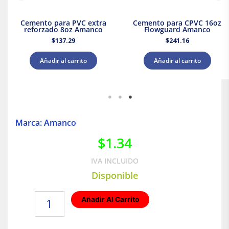
Cemento para PVC extra
Cemento para CPVC 16oz
reforzado 8oz Amanco
Flowguard Amanco
$
137.29
$
241.16
Añadir al carrito
Añadir al carrito
Marca: Amanco
$
1.34
IVA INCLUIDO
Disponible
Tapa
Añadir Al Carrito
hembra
CPVC
3/4"