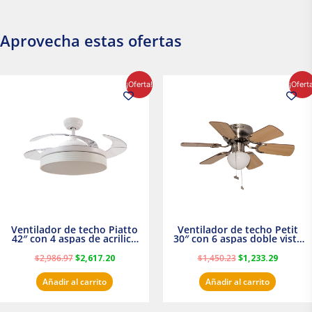
Aprovecha estas ofertas
El
El
El
El
¡Oferta!
¡Ofert
precio
precio
precio
precio
original
actual
original
actual
era:
es:
era:
es:
$2,986.97.
$2,617.20.
$1,450.23.
$1,233.2
Ventilador de techo Piatto
Ventilador de techo Petit
42″ con 4 aspas de acrilico
30″ con 6 aspas doble vista
transparente
Satinado Masterfan
$
2,986.97
$
2,617.20
$
1,450.23
$
1,233.29
Añadir al carrito
Añadir al carrito