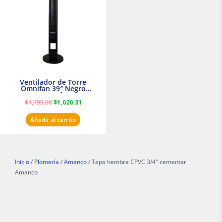
$1,199.00.
$1,020.31.
Ventilador de Torre
Omnifan 39″ Negro
Masterfan
$
1,199.00
$
1,020.31
Añadir al carrito
Inicio
/
Plomería
/
Amanco
/ Tapa hembra CPVC 3/4″ cementar
Amanco