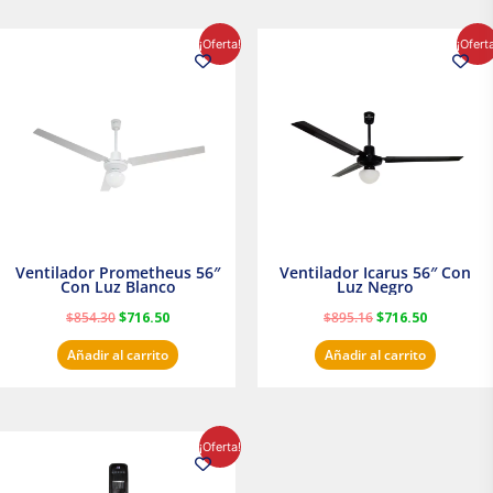
El
El
El
El
¡Oferta!
¡Ofert
precio
precio
precio
precio
original
actual
original
actual
era:
es:
era:
es:
$854.30.
$716.50.
$895.16.
$716.50.
Ventilador Prometheus 56″
Ventilador Icarus 56″ Con
Con Luz Blanco
Luz Negro
$
854.30
$
716.50
$
895.16
$
716.50
Añadir al carrito
Añadir al carrito
El
El
¡Oferta!
precio
precio
original
actual
era:
es: