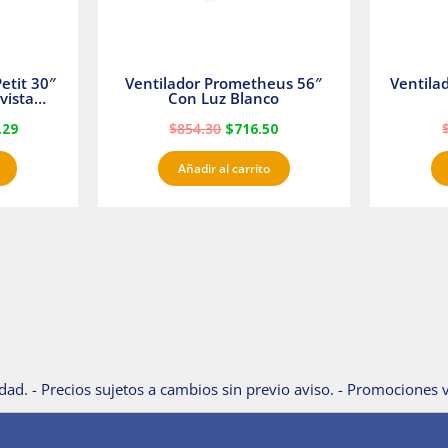
etit 30″
Ventilador Prometheus 56″
Ventila
vista
Con Luz Blanco
fan
.29
$
854.30
$
716.50
Añadir al carrito
dad. - Precios sujetos a cambios sin previo aviso. - Promociones v