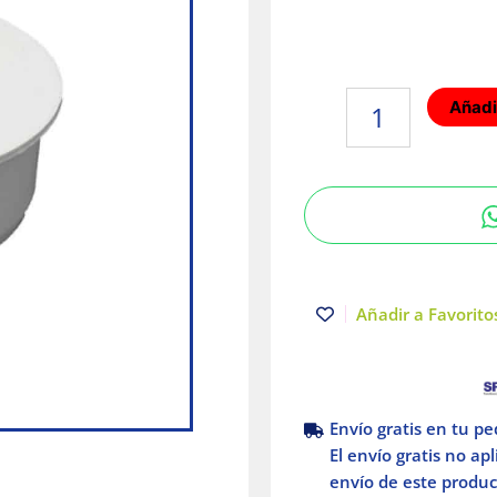
Tapa
Añadir
PVC
sanitorio
cementar
110mm
Amanco
cantidad
Añadir a Favoritos
Envío gratis en tu p
El envío gratis no ap
envío de este product