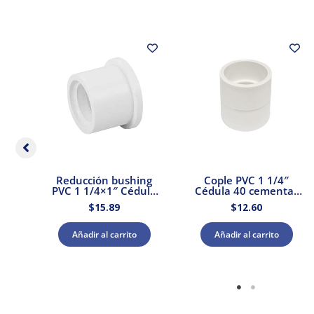
PVC
Reducción bushing
Cople PVC 1 1/4″
d
PVC 1 1/4×1″ Cédula
Cédula 40 cementar
40 Amanco
Amanco
$
15.89
$
12.60
Añadir al carrito
Añadir al carrito