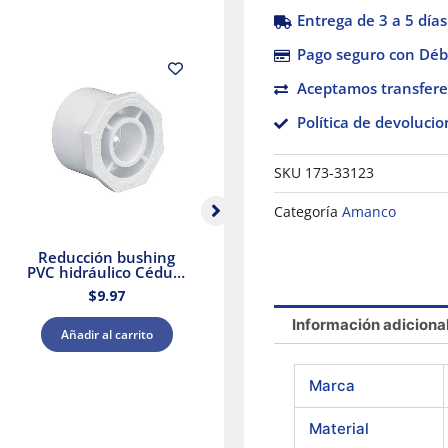
Entrega de 3 a 5 días
Pago seguro con Débi
Aceptamos transfere
Política de devolucio
SKU
173-33123
Categoría
Amanco
Reducción bushing
Cemento para PVC
PVC hidráulico Cédula
extra reforzado 8oz
40 1 x 3/4″ cementar
Amanco
$
9.97
$
137.29
Amanco
Información adiciona
Añadir al carrito
Añadir al carrito
Marca
Material