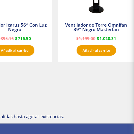
dor Icarus 56″ Con Luz
Ventilador de Torre Omnifan
Negro
39″ Negro Masterfan
$
895.16
$
716.50
$
1,199.00
$
1,020.31
Añadir al carrito
Añadir al carrito
álidas hasta agotar existencias.