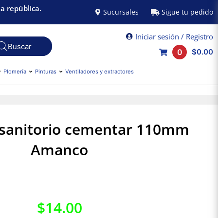
a república.
Sucursales
Sigue tu pedido
Iniciar sesión / Registro
0
$0.00
Plomería
Pinturas
Ventiladores y extractores
 sanitorio cementar 110mm
Amanco
$
14.00