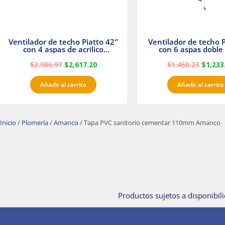
Ventilador de techo Piatto 42″
Ventilador de techo P
con 4 aspas de acrilico
con 6 aspas doble 
transparente
Satinado Master
$
2,986.97
$
2,617.20
$
1,450.23
$
1,233
Añadir al carrito
Añadir al carrito
Inicio
/
Plomería
/
Amanco
/ Tapa PVC sanitorio cementar 110mm Amanco
Productos sujetos a disponibili