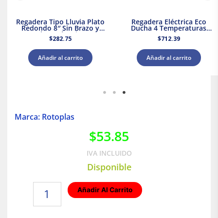
Regadera Tipo Lluvia Plato
Regadera Eléctrica Eco
Redondo 8″ Sin Brazo y
Ducha 4 Temperaturas
Chapetón Dica
5000 W Rotoplas 310996
$
282.75
$
712.39
Añadir al carrito
Añadir al carrito
Marca: Rotoplas
$
53.85
IVA INCLUIDO
Disponible
TEE
Añadir Al Carrito
Con
Rosca
Central