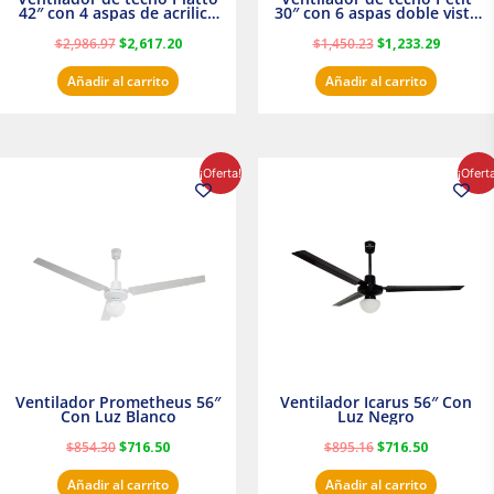
42″ con 4 aspas de acrilico
30″ con 6 aspas doble vista
transparente
Satinado Masterfan
$
2,986.97
$
2,617.20
$
1,450.23
$
1,233.29
Añadir al carrito
Añadir al carrito
El
El
El
El
¡Oferta!
¡Ofert
precio
precio
precio
precio
original
actual
original
actual
era:
es:
era:
es:
$854.30.
$716.50.
$895.16.
$716.50.
Ventilador Prometheus 56″
Ventilador Icarus 56″ Con
Con Luz Blanco
Luz Negro
$
854.30
$
716.50
$
895.16
$
716.50
Añadir al carrito
Añadir al carrito