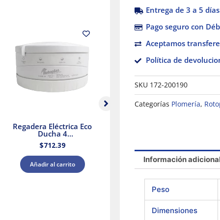
Entrega de 3 a 5 días
Pago seguro con Débi
Aceptamos transfere
Política de devolucio
SKU
172-200190
Categorías
Plomería
,
Roto
Regadera Eléctrica Eco
Mezcladora Ecológica
Ducha 4
para lavabo 4″ Dica
P
Temperaturas 5000 W
$
712.39
$
644.35
Rotoplas 310996
Información adiciona
Añadir al carrito
Añadir al carrito
Peso
Dimensiones