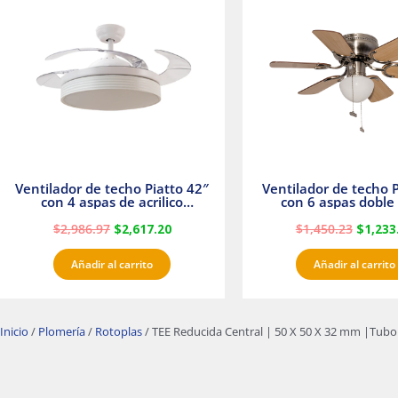
era:
es:
era:
$2,986.97.
$2,617.20.
$1,450.
Ventilador de techo Piatto 42″
Ventilador de techo P
con 4 aspas de acrilico
con 6 aspas doble 
transparente
Satinado Master
$
2,986.97
$
2,617.20
$
1,450.23
$
1,233
Añadir al carrito
Añadir al carrito
Inicio
/
Plomería
/
Rotoplas
/ TEE Reducida Central | 50 X 50 X 32 mm |Tubo