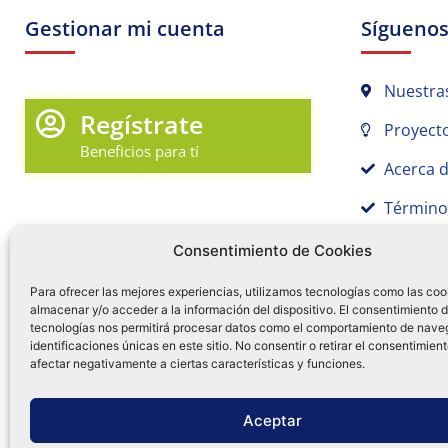
Gestionar mi cuenta
Sígueno
Nuestra
Regístrate
Proyecto
Beneficios para tí
Acerca 
Término
Promociones y Novedades
Aviso de
Consentimiento de Cookies
Sígue tu pedido
Para ofrecer las mejores experiencias, utilizamos tecnologías como las coo
almacenar y/o acceder a la información del dispositivo. El consentimiento 
Mi Cuenta en Tamex
tecnologías nos permitirá procesar datos como el comportamiento de nave
55 
identificaciones únicas en este sitio. No consentir o retirar el consentimien
Mis Favoritos
afectar negativamente a ciertas características y funciones.
¿Tien
0
Facebo
Ins
f
Aceptar