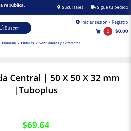
a república.
Sucursales
Sigue tu pedido
Iniciar sesión / Registro
0
$0.00
Plomería
Pinturas
Ventiladores y extractores
da Central | 50 X 50 X 32 mm
|Tuboplus
$
69.64