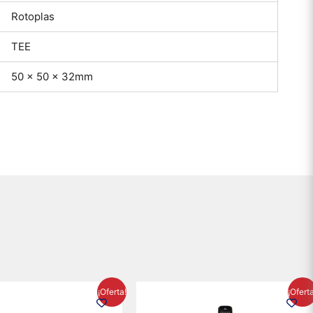
Rotoplas
TEE
50 x 50 x 32mm
El
El
El
El
¡Oferta!
¡Ofert
precio
precio
precio
precio
original
actual
original
actual