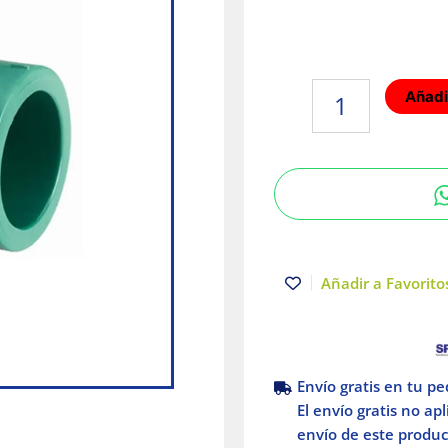
TEE
Añadir
Reducida
Central
|
50
X
50
X
32
Añadir a Favoritos
mm
|Tuboplus
cantidad
Envío gratis en tu p
El envío gratis no ap
envío de este product