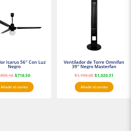
era:
es:
era:
es:
$895.16.
$716.50.
$1,199.00.
$1,020.3
dor Icarus 56″ Con Luz
Ventilador de Torre Omnifan
Negro
39″ Negro Masterfan
$
895.16
$
716.50
$
1,199.00
$
1,020.31
Añadir al carrito
Añadir al carrito