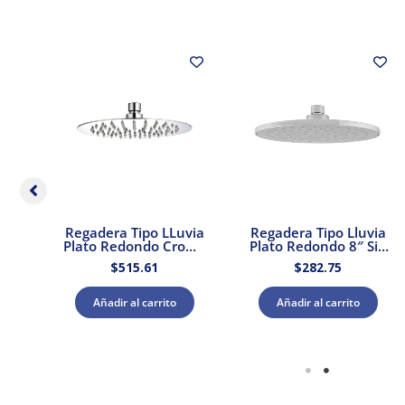
ta
Regadera Tipo LLuvia
Regadera Tipo Lluvia
romo
Plato Redondo Cromo
Plato Redondo 8″ Sin
Dica
Brazo y Chapetón
$
515.61
$
282.75
Dica
Añadir al carrito
Añadir al carrito