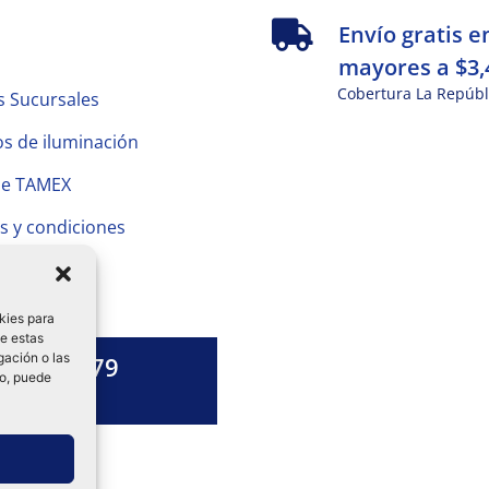
s
Envío gratis e
mayores a $3,
Cobertura La Repúbl
s Sucursales
s de iluminación
de TAMEX
s y condiciones
 Privacidad
kies para
de estas
gación o las
1328 13 79
to, puede
es una duda?
ok-
tagram
Linkedin-
in