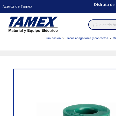
Disfruta de
Acerca de Tamex
Búsqueda
de
productos
Iluminación
Placas apagadores y contactos
Ca