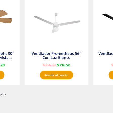
es:
era:
es:
23.
$1,233.29.
$854.30.
$716.50.
etit 30″
Ventilador Prometheus 56″
Ventila
vista
Con Luz Blanco
fan
.29
$
854.30
$
716.50
Añadir al carrito
plus