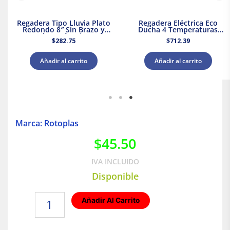
Regadera Tipo Lluvia Plato
Regadera Eléctrica Eco
Redondo 8″ Sin Brazo y
Ducha 4 Temperaturas
Chapetón Dica
5000 W Rotoplas 310996
$
282.75
$
712.39
Añadir al carrito
Añadir al carrito
Marca: Rotoplas
$
45.50
IVA INCLUIDO
Disponible
TEE
Añadir Al Carrito
Reducida
Extrema
|