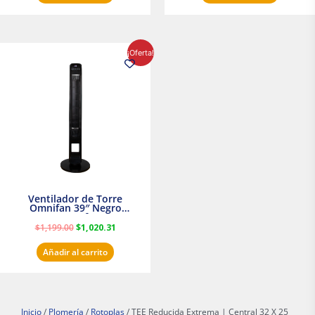
El
El
¡Oferta!
precio
precio
original
actual
era:
es:
$1,199.00.
$1,020.31.
Ventilador de Torre
Omnifan 39″ Negro
Masterfan
$
1,199.00
$
1,020.31
Añadir al carrito
Inicio
/
Plomería
/
Rotoplas
/ TEE Reducida Extrema | Central 32 X 25