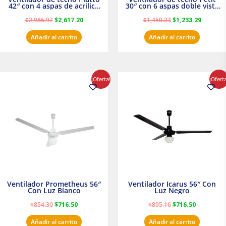
42″ con 4 aspas de acrilico
30″ con 6 aspas doble vista
transparente
Satinado Masterfan
$
2,986.97
$
2,617.20
$
1,450.23
$
1,233.29
Añadir al carrito
Añadir al carrito
El
El
El
El
¡Oferta!
¡Ofert
precio
precio
precio
precio
original
actual
original
actual
era:
es:
era:
es:
$854.30.
$716.50.
$895.16.
$716.50.
Ventilador Prometheus 56″
Ventilador Icarus 56″ Con
Con Luz Blanco
Luz Negro
$
854.30
$
716.50
$
895.16
$
716.50
Añadir al carrito
Añadir al carrito