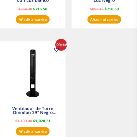
Con Luz Blanco
Luz Negro
$
854.30
$
716.50
$
895.16
$
716.50
Añadir al carrito
Añadir al carrito
El
El
¡Oferta!
precio
precio
original
actual
era:
es:
$1,199.00.
$1,020.31.
Ventilador de Torre
Omnifan 39″ Negro
Masterfan
$
1,199.00
$
1,020.31
Añadir al carrito