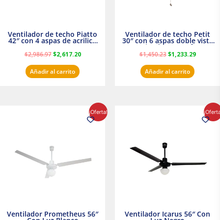
Ventilador de techo Piatto
Ventilador de techo Petit
42″ con 4 aspas de acrilico
30″ con 6 aspas doble vista
transparente
Satinado Masterfan
$
2,986.97
$
2,617.20
$
1,450.23
$
1,233.29
Añadir al carrito
Añadir al carrito
El
El
El
El
¡Oferta!
¡Ofert
precio
precio
precio
precio
original
actual
original
actual
era:
es:
era:
es:
$854.30.
$716.50.
$895.16.
$716.50.
Ventilador Prometheus 56″
Ventilador Icarus 56″ Con