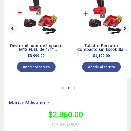
Destornillador de Impacto
Taladro Percutor
M18 FUEL de 1/4″
Compacto sin Escobillas
Milwaukee 2953-20 + Kit
M18 Milwaukee 3602-20 +
$
3,999.00
$
4,199.00
Batería y Cargador
Kit Batería y Cargador
Añadir al carrito
Añadir al carrito
Marca: Milwaukee
$
2,360.00
IVA INCLUIDO