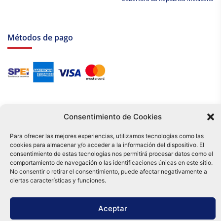
Métodos de pago
Consentimiento de Cookies
Para ofrecer las mejores experiencias, utilizamos tecnologías como las
cookies para almacenar y/o acceder a la información del dispositivo. El
Tu compra es respaldada por nuestro certificado SSL y operada bajo las
consentimiento de estas tecnologías nos permitirá procesar datos como el
mejores prácticas de seguridad.
comportamiento de navegación o las identificaciones únicas en este sitio.
Distribuidora Tamex - México
No consentir o retirar el consentimiento, puede afectar negativamente a
e-commerce
ciertas características y funciones.
0
Aceptar