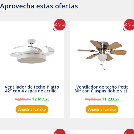
Aprovecha estas ofertas
El
El
El
El
¡Oferta!
¡Ofert
precio
precio
precio
precio
original
actual
original
actual
era:
es:
era:
es:
$2,986.97.
$2,617.20.
$1,450.23.
$1,233.2
Ventilador de techo Piatto
Ventilador de techo Petit
42″ con 4 aspas de acrilico
30″ con 6 aspas doble vista
transparente
Satinado Masterfan
$
2,986.97
$
2,617.20
$
1,450.23
$
1,233.29
Añadir al carrito
Añadir al carrito
El
El
El
El