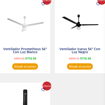
¡Oferta!
¡Ofert
precio
precio
precio
precio
original
actual
original
actual
era:
es:
era:
es:
$854.30.
$716.50.
$895.16.
$716.50.
Ventilador Prometheus 56″
Ventilador Icarus 56″ Con
Con Luz Blanco
Luz Negro
$
854.30
$
716.50
$
895.16
$
716.50
Añadir al carrito
Añadir al carrito
El
El
¡Oferta!
precio
precio
original
actual
era:
es:
$1,199.00.
$1,020.31.