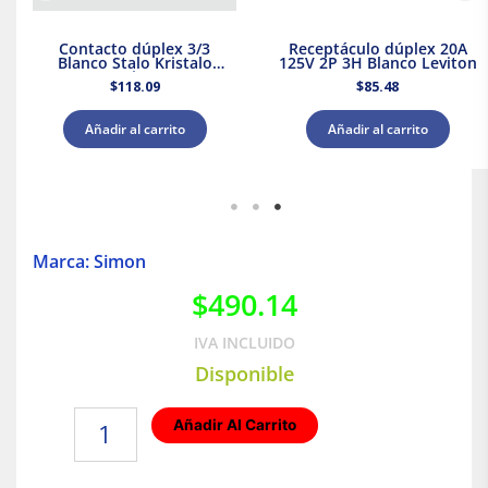
Contacto dúplex 3/3
Receptáculo dúplex 20A
Blanco Stalo Kristalo
125V 2P 3H Blanco Leviton
Leviton
$
118.09
$
85.48
Añadir al carrito
Añadir al carrito
Marca: Simon
$
490.14
IVA INCLUIDO
Disponible
Toma
Añadir Al Carrito
HDMI
1
módulo