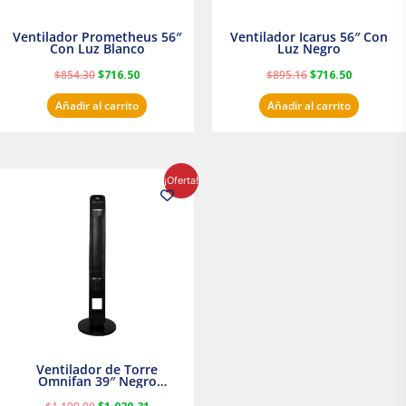
Ventilador Prometheus 56″
Ventilador Icarus 56″ Con
Con Luz Blanco
Luz Negro
$
854.30
$
716.50
$
895.16
$
716.50
Añadir al carrito
Añadir al carrito
El
El
¡Oferta!
precio
precio
original
actual
era:
es:
$1,199.00.
$1,020.31.
Ventilador de Torre
Omnifan 39″ Negro
Masterfan