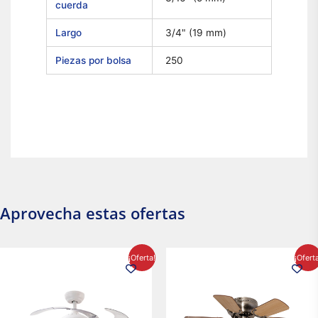
cuerda
Largo
3/4" (19 mm)
Piezas por bolsa
250
Aprovecha estas ofertas
El
El
El
El
¡Oferta!
¡Ofert
precio
precio
precio
precio
original
actual
original
actual
era:
es:
era:
es:
$2,986.97.
$2,617.20.
$1,450.23.
$1,233.2