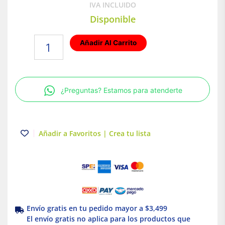
IVA INCLUIDO
Disponible
Tornillos
Añadir Al Carrito
acero
galvanizado
tipo
estufa
¿Preguntas? Estamos para atenderte
3/16"x3/4"
(250
pzs.)
Truper
Añadir a Favoritos | Crea tu lista
cantidad
Envío gratis en tu pedido mayor a $3,499
El envío gratis no aplica para los productos que