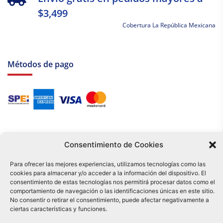
$3,499
Cobertura La República Mexicana
Métodos de pago
Consentimiento de Cookies
Para ofrecer las mejores experiencias, utilizamos tecnologías como las
cookies para almacenar y/o acceder a la información del dispositivo. El
Tu compra es respaldada por nuestro certificado SSL y operada bajo las
consentimiento de estas tecnologías nos permitirá procesar datos como el
mejores prácticas de seguridad.
comportamiento de navegación o las identificaciones únicas en este sitio.
Distribuidora Tamex - México
No consentir o retirar el consentimiento, puede afectar negativamente a
e-commerce
ciertas características y funciones.
0