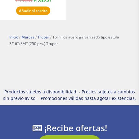
$
1,199.00
$
1,020.31
Añadir al carrito
Inicio
/
Marcas
/
Truper
/ Tornillos acero galvanizado tipo estufa
3/16″x3/4″ (250 pzs.) Truper
Productos sujetos a disponibilidad. - Precios sujetos a cambios
sin previo aviso. - Promociones válidas hasta agotar existencias.
¡Recibe ofertas!