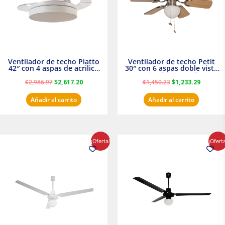
Ventilador de techo Piatto
Ventilador de techo Petit
42″ con 4 aspas de acrilico
30″ con 6 aspas doble vista
transparente
Satinado Masterfan
$
2,986.97
$
2,617.20
$
1,450.23
$
1,233.29
Añadir al carrito
Añadir al carrito
El
El
El
El
¡Oferta!
¡Ofert
precio
precio
precio
precio
original
actual
original
actual
era:
es:
era:
es:
$854.30.
$716.50.
$895.16.
$716.50.