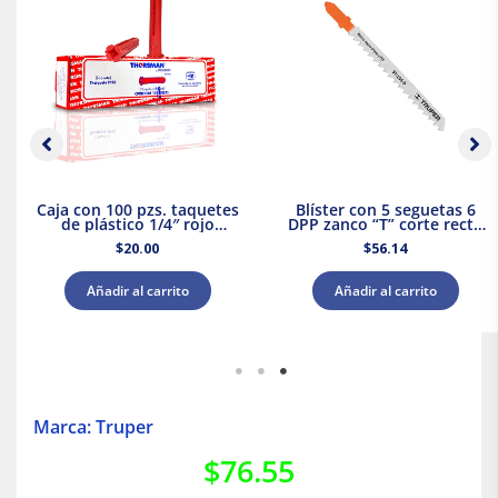
Caja con 100 pzs. taquetes
Blíster con 5 seguetas 6
de plástico 1/4″ rojo
DPP zanco “T” corte recto
Thorsman
madera Truper
$
20.00
$
56.14
Añadir al carrito
Añadir al carrito
Marca: Truper
$
76.55