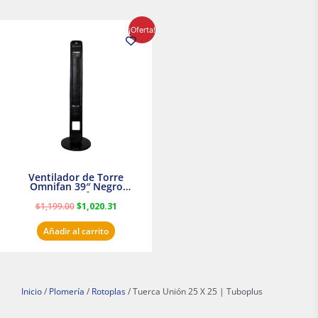
El
El
¡Oferta!
precio
precio
original
actual
era:
es:
$1,199.00.
$1,020.31.
Ventilador de Torre
Omnifan 39″ Negro
Masterfan
$
1,199.00
$
1,020.31
Añadir al carrito
Inicio
/
Plomería
/
Rotoplas
/ Tuerca Unión 25 X 25 | Tuboplus