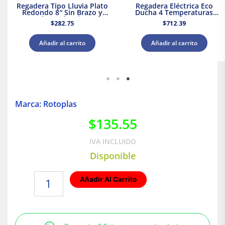
Regadera Tipo Lluvia Plato
Regadera Eléctrica Eco
Redondo 8″ Sin Brazo y
Ducha 4 Temperaturas
Chapetón Dica
5000 W Rotoplas 310996
$
282.75
$
712.39
Añadir al carrito
Añadir al carrito
Marca: Rotoplas
$
135.55
IVA INCLUIDO
Disponible
Tuerca
Añadir Al Carrito
Unión
25
X
25