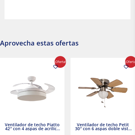
Aprovecha estas ofertas
El
El
El
El
¡Oferta!
¡Ofert
precio
precio
precio
precio
original
actual
original
actual
era:
es:
era:
es:
$2,986.97.
$2,617.20.
$1,450.23.
$1,233.2
Ventilador de techo Piatto
Ventilador de techo Petit
42″ con 4 aspas de acrilico
30″ con 6 aspas doble vista
transparente
Satinado Masterfan