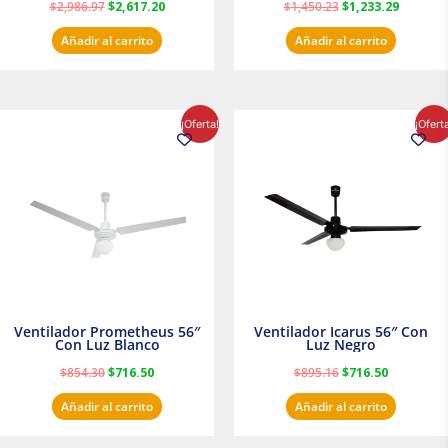
$
2,986.97
$
2,617.20
$
1,450.23
$
1,233.29
Añadir al carrito
Añadir al carrito
El
El
El
El
¡Oferta!
¡Ofert
precio
precio
precio
precio
original
actual
original
actual
era:
es:
era:
es:
$854.30.
$716.50.
$895.16.
$716.50.
Ventilador Prometheus 56″
Ventilador Icarus 56″ Con
Con Luz Blanco
Luz Negro
$
854.30
$
716.50
$
895.16
$
716.50
Añadir al carrito
Añadir al carrito