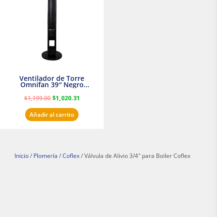
$1,199.00.
$1,020.31.
Ventilador de Torre
Omnifan 39″ Negro
Masterfan
$
1,199.00
$
1,020.31
Añadir al carrito
Inicio
/
Plomería
/
Coflex
/ Válvula de Alivio 3/4″ para Boiler Coflex