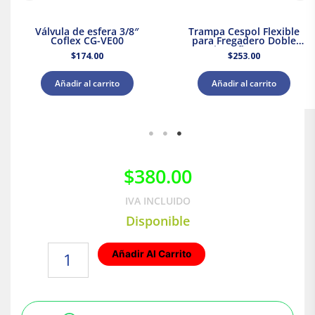
Válvula de esfera 3/8″
Trampa Cespol Flexible
Coflex CG-VE00
para Fregadero Doble
Tarja Coflex TF-110
$
174.00
$
253.00
Añadir al carrito
Añadir al carrito
$
380.00
IVA INCLUIDO
Disponible
Válvula
Añadir Al Carrito
de
Alivio
3/4"
para