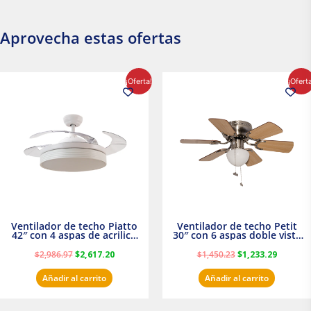
Aprovecha estas ofertas
El
El
El
El
¡Oferta!
¡Ofert
precio
precio
precio
precio
original
actual
original
actual
era:
es:
era:
es:
$2,986.97.
$2,617.20.
$1,450.23.
$1,233.2
Ventilador de techo Piatto
Ventilador de techo Petit
42″ con 4 aspas de acrilico
30″ con 6 aspas doble vista
transparente
Satinado Masterfan
$
2,986.97
$
2,617.20
$
1,450.23
$
1,233.29
Añadir al carrito
Añadir al carrito