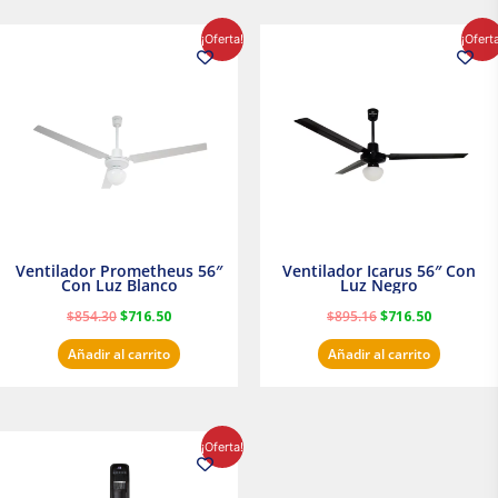
El
El
El
El
¡Oferta!
¡Ofert
precio
precio
precio
precio
original
actual
original
actual
era:
es:
era:
es:
$854.30.
$716.50.
$895.16.
$716.50.
Ventilador Prometheus 56″
Ventilador Icarus 56″ Con
Con Luz Blanco
Luz Negro
$
854.30
$
716.50
$
895.16
$
716.50
Añadir al carrito
Añadir al carrito
El
El
¡Oferta!
precio
precio
original
actual
era:
es: