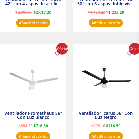
42″ con 4 aspas de acrilico
30″ con 6 aspas doble vista
transparente
Satinado Masterfan
$
2,986.97
$
2,617.20
$
1,450.23
$
1,233.29
Añadir al carrito
Añadir al carrito
El
El
El
El
¡Oferta!
¡Ofert
precio
precio
precio
precio
original
actual
original
actual
era:
es:
era:
es:
$854.30.
$716.50.
$895.16.
$716.50.
Ventilador Prometheus 56″
Ventilador Icarus 56″ Con
Con Luz Blanco
Luz Negro
$
854.30
$
716.50
$
895.16
$
716.50
Añadir al carrito
Añadir al carrito