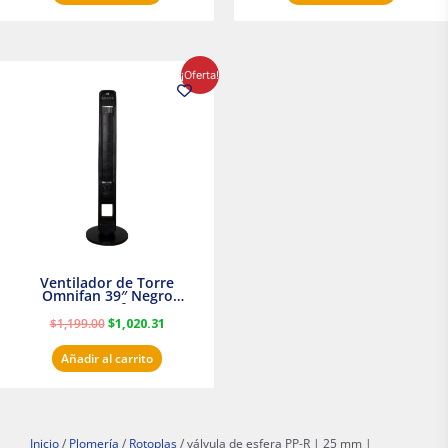
El
El
¡Oferta!
precio
precio
original
actual
era:
es:
$1,199.00.
$1,020.31.
Ventilador de Torre
Omnifan 39″ Negro
Masterfan
$
1,199.00
$
1,020.31
Añadir al carrito
Inicio
/
Plomería
/
Rotoplas
/ válvula de esfera PP-R | 25 mm |