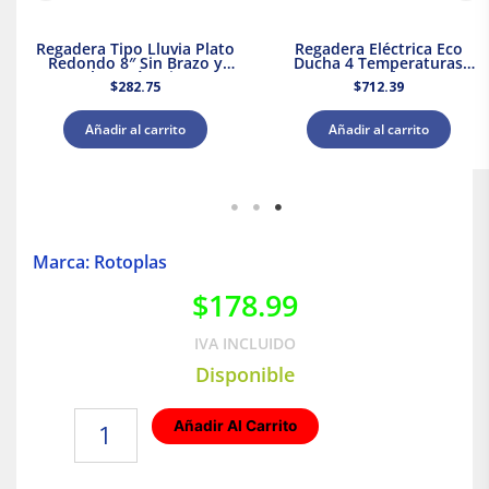
Regadera Tipo Lluvia Plato
Regadera Eléctrica Eco
Redondo 8″ Sin Brazo y
Ducha 4 Temperaturas
Chapetón Dica
5000 W Rotoplas 310996
$
282.75
$
712.39
Añadir al carrito
Añadir al carrito
Marca: Rotoplas
$
178.99
IVA INCLUIDO
Disponible
válvula
Añadir Al Carrito
de
esfera
PP-