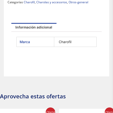
Categorías
Charofil
,
Charolas y accesorios
,
Otros-general
Información adicional
Marca
Charofil
Aprovecha estas ofertas
El
El
El
El
¡Oferta!
¡Ofert