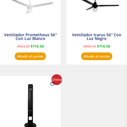
Ventilador Prometheus 56″
Ventilador Icarus 56″ Con
Con Luz Blanco
Luz Negro
$
854.30
$
716.50
$
895.16
$
716.50
Añadir al carrito
Añadir al carrito
El
El
¡Oferta!
precio
precio
original
actual
era:
es:
$1,199.00.
$1,020.31.