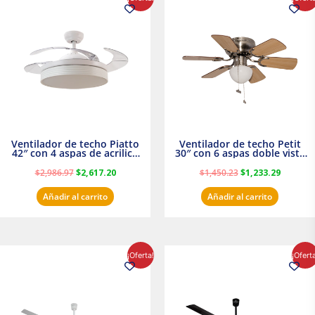
precio
precio
precio
precio
original
actual
original
actual
era:
es:
era:
es:
$2,986.97.
$2,617.20.
$1,450.23.
$1,233.2
Ventilador de techo Piatto
Ventilador de techo Petit
42″ con 4 aspas de acrilico
30″ con 6 aspas doble vista
transparente
Satinado Masterfan
$
2,986.97
$
2,617.20
$
1,450.23
$
1,233.29
Añadir al carrito
Añadir al carrito
El
El
El
El
¡Oferta!
¡Ofert
precio
precio
precio
precio
original
actual
original
actual
era:
es:
era:
es:
$854.30.
$716.50.
$895.16.
$716.50.