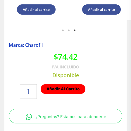
Añadir al carrito
Añadir al carrito
Marca: Charofil
$
74.42
IVA INCLUIDO
Disponible
VARILLA
Añadir Al Carrito
ROSCADA
DE
1/4
X
¿Preguntas? Estamos para atenderte
3000
MM
DE