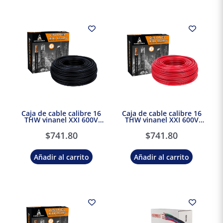
Caja de cable calibre 16
Caja de cable calibre 16
THW vinanel XXI 600V
THW vinanel XXI 600V
Antillama Negro
Antillama Rojo Condumex
Condumex
$
741.80
$
741.80
Añadir al carrito
Añadir al carrito