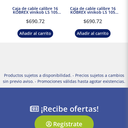
Caja de cable calibre 16
Caja de cable calibre 16
KOBREX vinikob LS 105
KOBREX vinikob LS 105
THW-LS/THHW-LS CT-SR
THW-LS/THHW-LS CT-SR
RoHS 600V Negro
RoHS 600V Rojo
$
690.72
$
690.72
Añadir al carrito
Añadir al carrito
Productos sujetos a disponibilidad. - Precios sujetos a cambios
sin previo aviso. - Promociones válidas hasta agotar existencias.
¡Recibe ofertas!
Regístrate