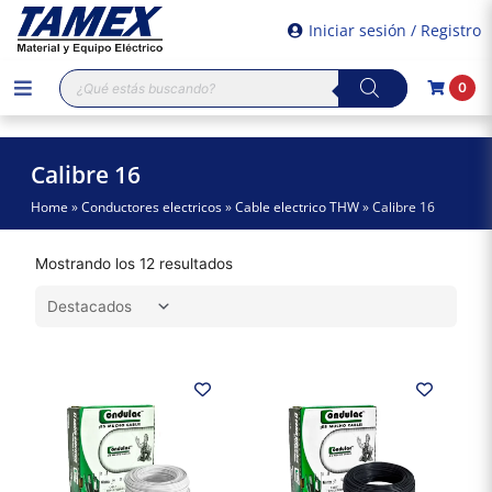
Iniciar sesión / Registro
Búsqueda
0
de
productos
Calibre 16
Home
»
Conductores electricos
»
Cable electrico THW
»
Calibre 16
Mostrando los 12 resultados