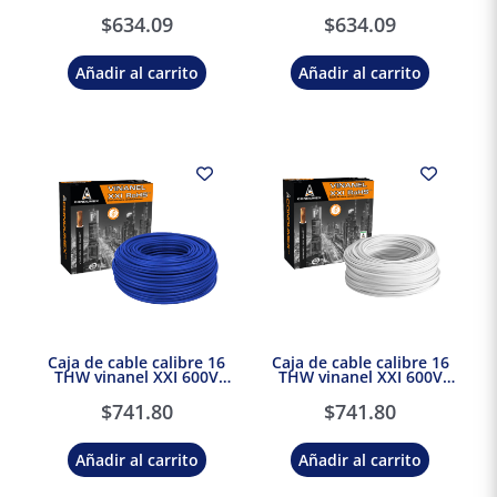
Condulac
Condulac
$
634.09
$
634.09
Añadir al carrito
Añadir al carrito
Caja de cable calibre 16
Caja de cable calibre 16
THW vinanel XXI 600V
THW vinanel XXI 600V
Antillama Azul Condumex
Antillama Blanco
Condumex
$
741.80
$
741.80
Añadir al carrito
Añadir al carrito