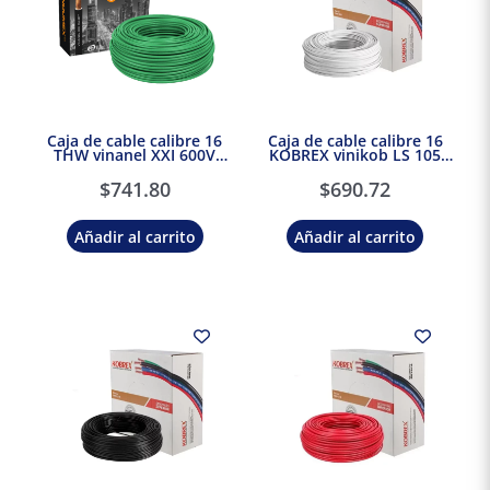
Caja de cable calibre 16
Caja de cable calibre 16
THW vinanel XXI 600V
KOBREX vinikob LS 105
Antillama Verde
THW-LS/THHW-LS CT-SR
Condumex
RoHS 600V Blanco
$
741.80
$
690.72
Añadir al carrito
Añadir al carrito