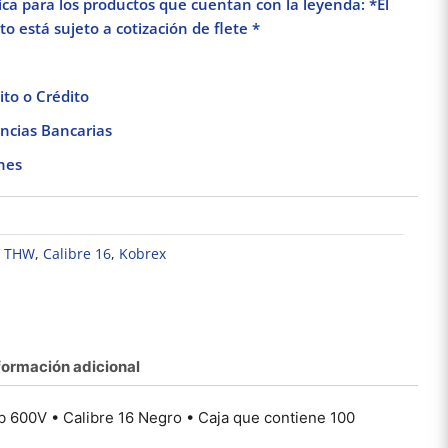
lica para los productos que cuentan con la leyenda: *El
o está sujeto a cotización de flete *
to o Crédito
ncias Bancarias
nes
o THW
,
Calibre 16
,
Kobrex
ja de cable calibre 8
Caja de cable calibre 8
Caja de 
OBREX THW-LS 105
KOBREX THW-LS 105
KOBRE
Vinikob 600V Azul
Vinikob 600V Verde
Vinik
$
3,742.31
$
3,742.31
$
Añadir al carrito
Añadir al carrito
Añad
formación adicional
 600V • Calibre 16 Negro • Caja que contiene 100