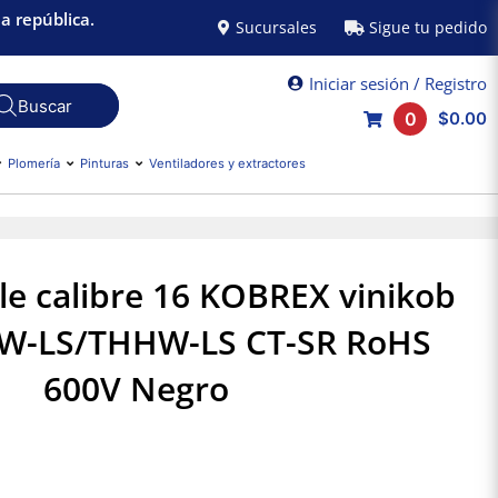
a república.
Sucursales
Sigue tu pedido
Iniciar sesión / Registro
0
$0.00
Plomería
Pinturas
Ventiladores y extractores
le calibre 16 KOBREX vinikob
HW-LS/THHW-LS CT-SR RoHS
600V Negro