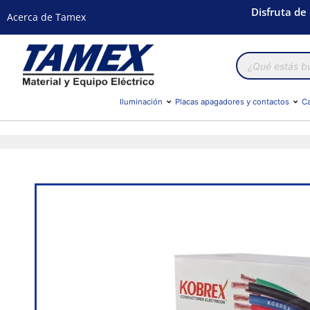
Disfruta de
Acerca de Tamex
Búsqueda
de
productos
Iluminación
Placas apagadores y contactos
Ca