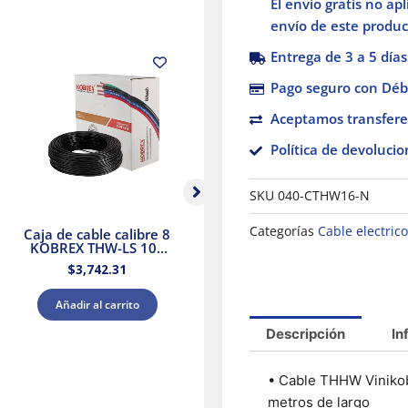
El envío gratis no ap
RoHS
envío de este product
600V
Entrega de 3 a 5 días
Negro
cantidad
Pago seguro con Débi
Aceptamos transfere
Política de devolucio
SKU
040-CTHW16-N
Categorías
Cable electric
Caja de cable calibre 8
Caja de cable calibre 8
Ca
KOBREX THW-LS 105
KOBREX THW-LS 105
K
Vinikob 600V Negro
Vinikob 600V Blanco
$
3,742.31
$
3,742.31
Añadir al carrito
Añadir al carrito
Descripción
In
• Cable THHW Vinikob
metros de largo