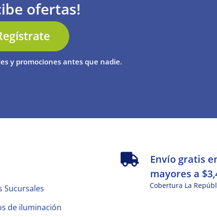
ibe ofertas!
Regístrate
es y promociones antes que nadie.
s
Envío gratis e
mayores a $3,
Cobertura La Repúbl
s Sucursales
s de iluminación