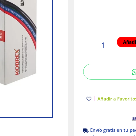
Caja
Añadir
de
cable
calibre
16
KOBREX
vinikob
LS
105
Añadir a Favoritos
THW-
LS/THHW-
LS
CT-
Envío gratis en tu p
SR