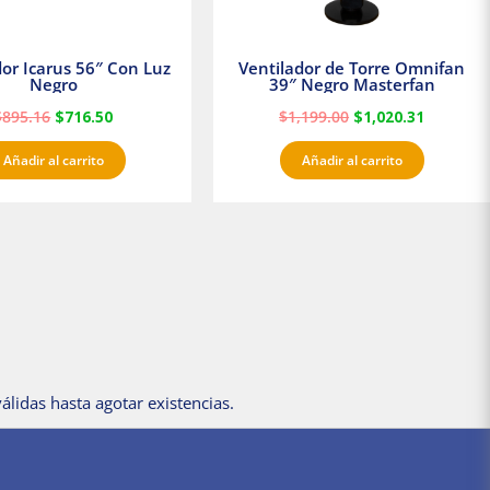
dor Icarus 56″ Con Luz
Ventilador de Torre Omnifan
Negro
39″ Negro Masterfan
$
895.16
$
716.50
$
1,199.00
$
1,020.31
Añadir al carrito
Añadir al carrito
álidas hasta agotar existencias.