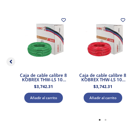
re 8
Caja de cable calibre 8
Caja de cable calibre 8
105
KOBREX THW-LS 105
KOBREX THW-LS 105
ul
Vinikob 600V Verde
Vinikob 600V Rojo
$
3,742.31
$
3,742.31
Añadir al carrito
Añadir al carrito