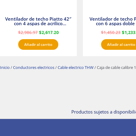
Ventilador de techo Piatto 42″
Ventilador de techo P
con 4 aspas de acrilico
con 6 aspas doble 
transparente
Satinado Master
$
2,986.97
$
2,617.20
$
1,450.23
$
1,233
Añadir al carrito
Añadir al carrito
Inicio
/
Conductores electricos
/
Cable electrico THW
/ Caja de cable calib
Productos sujetos a disponibili