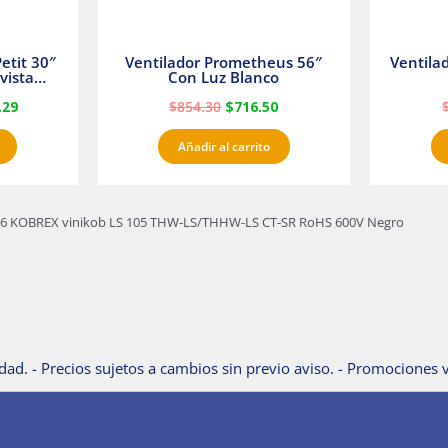
etit 30″
Ventilador Prometheus 56″
Ventila
vista
Con Luz Blanco
fan
.29
$
854.30
$
716.50
Añadir al carrito
re 16 KOBREX vinikob LS 105 THW-LS/THHW-LS CT-SR RoHS 600V Negro
dad. - Precios sujetos a cambios sin previo aviso. - Promociones v