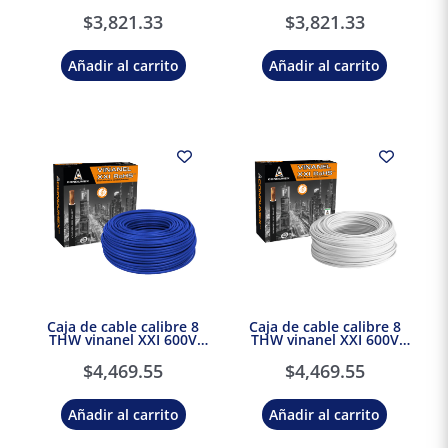
Condulac
Condulac
$
3,821.33
$
3,821.33
Añadir al carrito
Añadir al carrito
Caja de cable calibre 8
Caja de cable calibre 8
THW vinanel XXI 600V
THW vinanel XXI 600V
Antillama Azul Condumex
Antillama Blanco
Condumex
$
4,469.55
$
4,469.55
Añadir al carrito
Añadir al carrito