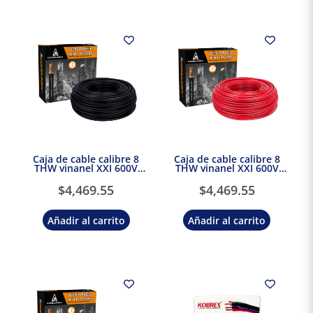
Caja de cable calibre 8
Caja de cable calibre 8
THW vinanel XXI 600V
THW vinanel XXI 600V
Antillama Negro
Antillama Rojo Condumex
Condumex
$
4,469.55
$
4,469.55
Añadir al carrito
Añadir al carrito