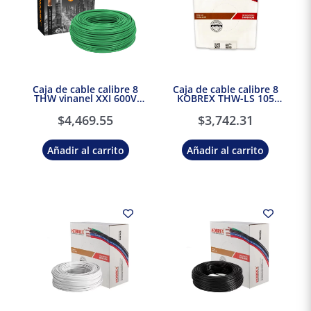
Caja de cable calibre 8
Caja de cable calibre 8
THW vinanel XXI 600V
KOBREX THW-LS 105
Antillama Verde
Vinikob 600V Azul
Condumex
$
4,469.55
$
3,742.31
Añadir al carrito
Añadir al carrito