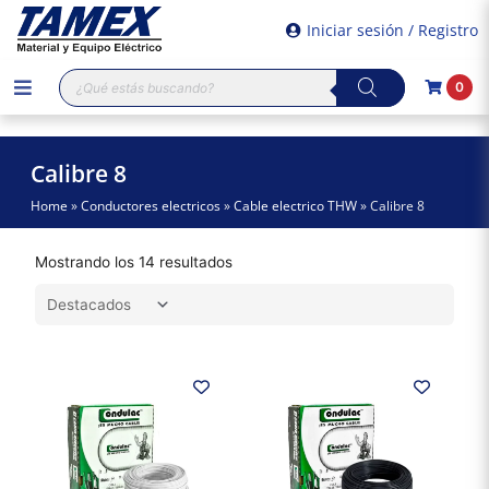
Iniciar sesión / Registro
Búsqueda
0
de
productos
Calibre 8
Home
»
Conductores electricos
»
Cable electrico THW
»
Calibre 8
Mostrando los 14 resultados