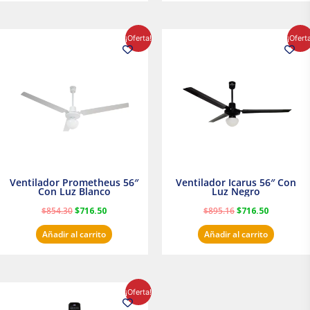
El
El
El
El
¡Oferta!
¡Ofert
precio
precio
precio
precio
original
actual
original
actual
era:
es:
era:
es:
$854.30.
$716.50.
$895.16.
$716.50.
Ventilador Prometheus 56″
Ventilador Icarus 56″ Con
Con Luz Blanco
Luz Negro
$
854.30
$
716.50
$
895.16
$
716.50
Añadir al carrito
Añadir al carrito
El
El
¡Oferta!
precio
precio
original
actual