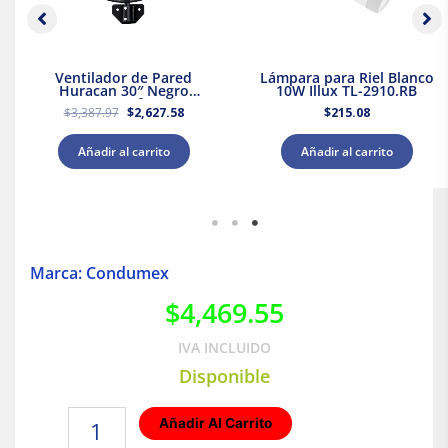
Ventilador de Pared
Lámpara para Riel Blanco
Huracan 30″ Negro
10W Illux TL-2910.RB
Masterfan
$
3,387.97
$
2,627.58
$
215.08
Añadir al carrito
Añadir al carrito
Marca: Condumex
$
4,469.55
IVA INCLUIDO
Disponible
Caja
Añadir Al Carrito
de