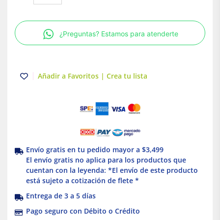
cable
calibre
8
¿Preguntas? Estamos para atenderte
THW
vinanel
XXI
600V
Añadir a Favoritos | Crea tu lista
Antillama
Azul
Condumex
cantidad
Envío gratis en tu pedido mayor a $3,499
El envío gratis no aplica para los productos que
cuentan con la leyenda: *El envío de este producto
está sujeto a cotización de flete *
Entrega de 3 a 5 días
Pago seguro con Débito o Crédito