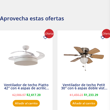
Aprovecha estas ofertas
El
El
El
El
¡Oferta!
¡Ofert
precio
precio
precio
precio
original
actual
original
actual
era:
es:
era:
es:
$2,986.97.
$2,617.20.
$1,450.23.
$1,233.2
Ventilador de techo Piatto
Ventilador de techo Petit
42″ con 4 aspas de acrilico
30″ con 6 aspas doble vista
transparente
Satinado Masterfan
$
2,986.97
$
2,617.20
$
1,450.23
$
1,233.29
Añadir al carrito
Añadir al carrito