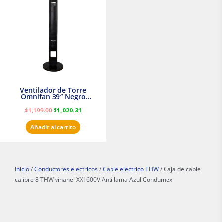
era:
es:
$1,199.00.
$1,020.31.
Ventilador de Torre
Omnifan 39″ Negro
Masterfan
$
1,199.00
$
1,020.31
Añadir al carrito
Inicio
/
Conductores electricos
/
Cable electrico THW
/ Caja de cable
calibre 8 THW vinanel XXI 600V Antillama Azul Condumex