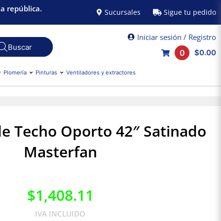
a república.
Sucursales
Sigue tu pedido
Iniciar sesión / Registro
0
$0.00
Plomería
Pinturas
Ventiladores y extractores
de Techo Oporto 42″ Satinado
Masterfan
$
1,408.11
IVA INCLUIDO