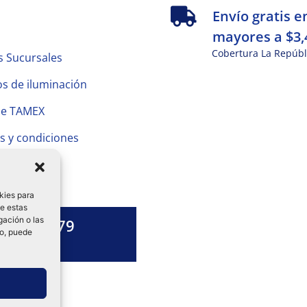
s
Envío gratis e
mayores a $3,
Cobertura La Repúbl
s Sucursales
s de iluminación
de TAMEX
s y condiciones
 Privacidad
kies para
de estas
gación o las
1328 13 79
to, puede
es una duda?
ok-
tagram
Linkedin-
in