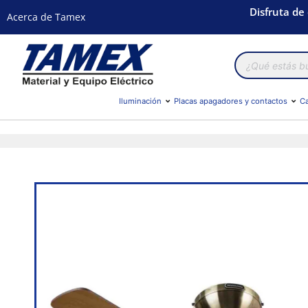
Disfruta de
Acerca de Tamex
Búsqueda
de
productos
Iluminación
Placas apagadores y contactos
Ca