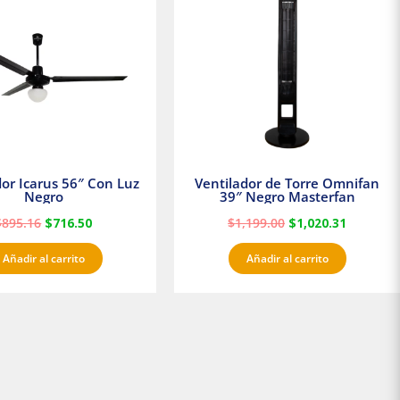
era:
es:
era:
es:
$895.16.
$716.50.
$1,199.00.
$1,020.3
dor Icarus 56″ Con Luz
Ventilador de Torre Omnifan
Negro
39″ Negro Masterfan
$
895.16
$
716.50
$
1,199.00
$
1,020.31
Añadir al carrito
Añadir al carrito