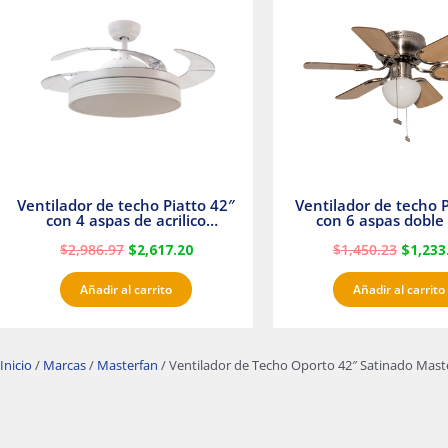
era:
es:
era:
$2,986.97.
$2,617.20.
$1,450.
Ventilador de techo Piatto 42″
Ventilador de techo P
con 4 aspas de acrilico
con 6 aspas doble 
transparente
Satinado Master
$
2,986.97
$
2,617.20
$
1,450.23
$
1,233
Añadir al carrito
Añadir al carrito
Inicio
/
Marcas
/
Masterfan
/ Ventilador de Techo Oporto 42″ Satinado Mast