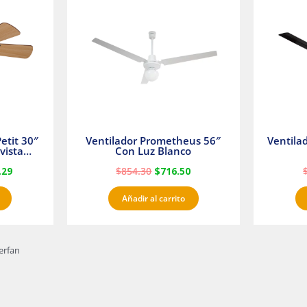
es:
era:
es:
23.
$1,233.29.
$854.30.
$716.50.
etit 30″
Ventilador Prometheus 56″
Ventila
vista
Con Luz Blanco
fan
.29
$
854.30
$
716.50
Añadir al carrito
erfan