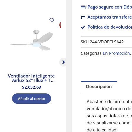
Pago seguro con Débi
El
El
Aceptamos transfere
precio
precio
original
actual
Ahorras 15%
Política de devolucio
era:
es:
$1,199.00.
$1,020.31.
SKU
244-VDOPCLSA42
Categorías
En Promoción
Ventilador Inteligente
Ventilador de Torre
Airlux 52″ Illux + 1
Omnifan 39″ Negro
Litro de Pintura
Masterfan
Descripción
$
2,052.63
$
1,199.00
$
1,020.31
Blanca Acuario
Añadir al carrito
Añadir al carrito
Abastece de aire natu
ventilador/abanico d
sus aspas dotara de 
de visualizarse como 
de alta calidad.