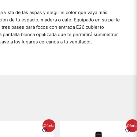
a vista de las aspas y elegir el color que vaya más
ión de tu espacio, madera o café. Equipado en su parte
 tres bases para focos con entrada E26 cubierto
 pantalla blanca opalizada que te permitirá suministrar
ave a los lugares cercanos a tu ventilador.
El
El
El
El
¡Oferta!
¡Ofert
precio
precio
precio
precio
original
actual
original
actual