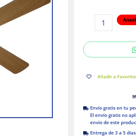
Ventilador
Añadir
de
Techo
Oporto
42"
Satinado
Masterfan
cantidad
Añadir a Favoritos
Envío gratis en tu p
El envío gratis no ap
envío de este product
Entrega de 3 a 5 días