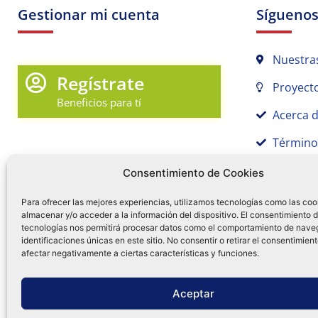
Gestionar mi cuenta
Sígueno
Nuestra
Regístrate
Proyecto
Beneficios para tí
Acerca 
Término
Promociones y Novedades
Aviso de
Consentimiento de Cookies
Sígue tu pedido
Para ofrecer las mejores experiencias, utilizamos tecnologías como las coo
Mi Cuenta en Tamex
almacenar y/o acceder a la información del dispositivo. El consentimiento 
tecnologías nos permitirá procesar datos como el comportamiento de nave
55 
identificaciones únicas en este sitio. No consentir o retirar el consentimien
Mis Favoritos
afectar negativamente a ciertas características y funciones.
¿Tien
0
Facebo
Ins
f
Aceptar