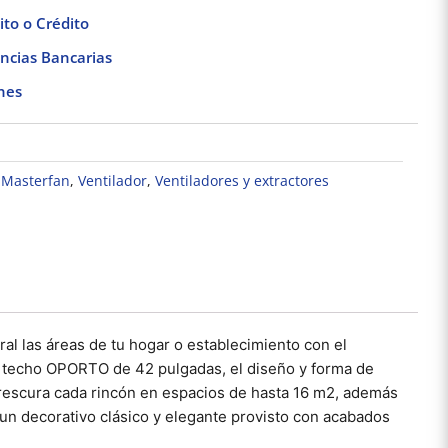
to o Crédito
ncias Bancarias
nes
,
Masterfan
,
Ventilador
,
Ventiladores y extractores
Ventilador de Techo
Ventilador LED
Vent
Condesa 42″ Blanco
Fanlight Panel de
Invis
MDF Masterfan
Empotrar Blanco Illux
Veloci
$
1,225.09
$
2,223.63
$
Añadir al carrito
Añadir al carrito
Añad
ral las áreas de tu hogar o establecimiento con el
e techo OPORTO de 42 pulgadas, el diseño y forma de
frescura cada rincón en espacios de hasta 16 m2, además
un decorativo clásico y elegante provisto con acabados