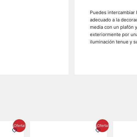
Puedes intercambiar l
adecuado a la decorac
media con un plafón y
exteriormente por una
iluminación tenue y su
El
El
El
¡Oferta!
¡Oferta!
precio
precio
precio
l
actual
original
actual