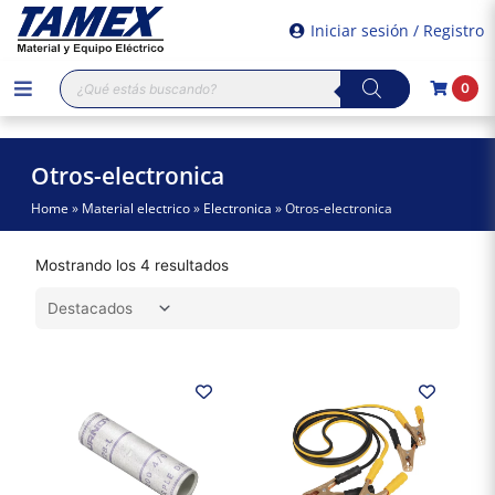
Iniciar sesión / Registro
Búsqueda
0
de
productos
Otros-electronica
Home
»
Material electrico
»
Electronica
»
Otros-electronica
Mostrando los 4 resultados