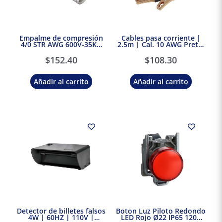
Empalme de compresión
Cables pasa corriente |
4/0 STR AWG 600V-35KV
2.5m | Cal. 10 AWG Pretul
Burndy
Truper
$
152.40
$
108.30
Añadir al carrito
Añadir al carrito
Detector de billetes falsos
Boton Luz Piloto Redondo
4W | 60HZ | 110V |
LED Rojo Ø22 IP65 120V