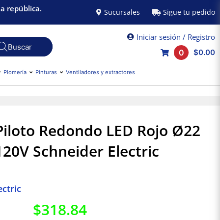
a república.
Sucursales
Sigue tu pedido
Iniciar sesión / Registro
0
$0.00
Plomería
Pinturas
Ventiladores y extractores
Piloto Redondo LED Rojo Ø22
120V Schneider Electric
ctric
$
318.84