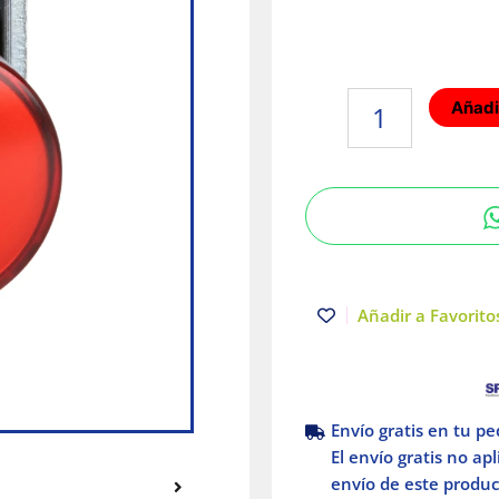
Boton
Añadir
Luz
Piloto
Redondo
LED
Rojo
Ø22
IP65
120V
Añadir a Favoritos
Schneider
Electric
cantidad
Envío gratis en tu p
El envío gratis no ap
envío de este product