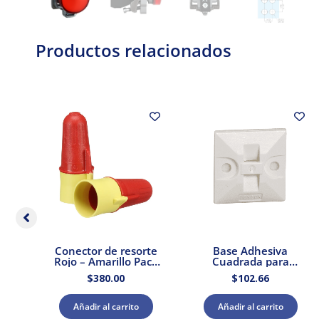
Productos relacionados
a
Conector de resorte
Base Adhesiva
 a
Rojo – Amarillo Pack
Cuadrada para
s
100 pzs. 3M
Cinchos de Plástico
$
380.00
$
102.66
yer
100pzs. Dexson
DXN3200B
Añadir al carrito
Añadir al carrito