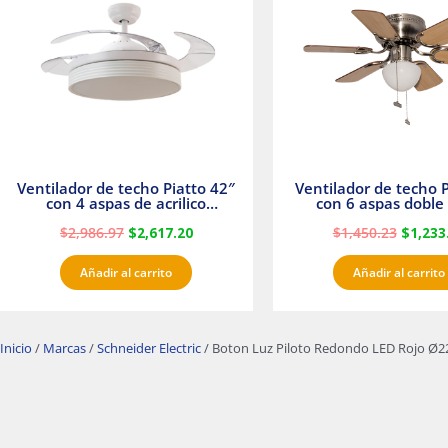
$2,986.97.
$2,617.20.
$1,450.
Ventilador de techo Piatto 42″
Ventilador de techo P
con 4 aspas de acrilico
con 6 aspas doble 
transparente
Satinado Master
$
2,986.97
$
2,617.20
$
1,450.23
$
1,233
Añadir al carrito
Añadir al carrito
Inicio
/
Marcas
/
Schneider Electric
/ Boton Luz Piloto Redondo LED Rojo Ø22 