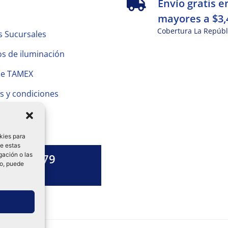
s
Envío gratis e
mayores a $3,
Cobertura La Repúbl
s Sucursales
s de iluminación
de TAMEX
s y condiciones
 Privacidad
kies para
de estas
gación o las
1328 13 79
to, puede
es una duda?
ok-
tagram
Linkedin-
in