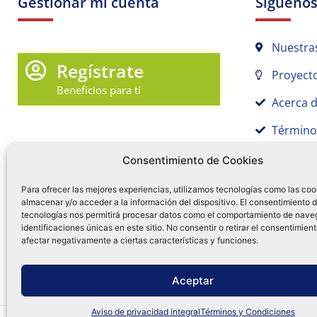
Gestionar mi cuenta
Sígueno
Nuestra
Regístrate
Proyecto
Beneficios para tí
Acerca 
Término
Promociones y Novedades
Aviso de
Consentimiento de Cookies
Sígue tu pedido
Para ofrecer las mejores experiencias, utilizamos tecnologías como las coo
Mi Cuenta en Tamex
almacenar y/o acceder a la información del dispositivo. El consentimiento 
tecnologías nos permitirá procesar datos como el comportamiento de nave
55 
identificaciones únicas en este sitio. No consentir o retirar el consentimien
Mis Favoritos
afectar negativamente a ciertas características y funciones.
¿Tien
0
Facebo
Ins
f
Aceptar
Aviso de privacidad integral
Términos y Condiciones
Distribuidora Tamex - México