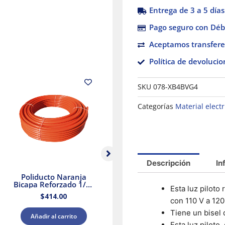
Entrega de 3 a 5 días
Pago seguro con Débi
Aceptamos transfere
Política de devolucio
SKU
078-XB4BVG4
Categorías
Material electr
Descripción
In
Poliducto Naranja
Pack de 5 Socket
Bicapa Reforzado 1/2″
Portalámparas
Esta luz piloto
100 mts.
cuadrada E27 Blanco
$
414.00
$
137.39
Dexson Schneider
8
con 110 V a 120
Electric
Tiene un bisel 
Añadir al carrito
Añadir al carrito
Esta luz piloto