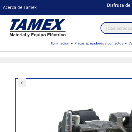
Disfruta de
Acerca de Tamex
Búsqueda
de
productos
Iluminación
Placas apagadores y contactos
Ca