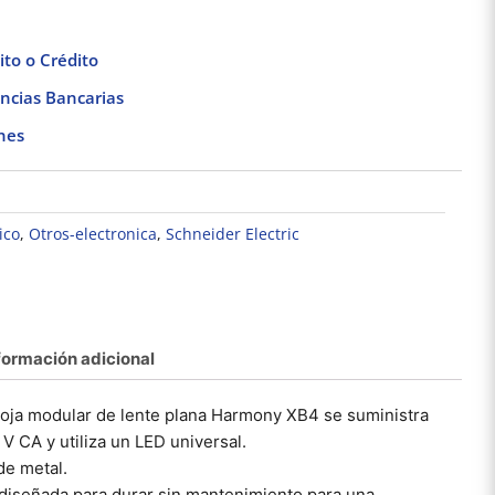
to o Crédito
ncias Bancarias
nes
ico
,
Otros-electronica
,
Schneider Electric
formación adicional
Pack de 10 Caja
Conector de resorte
Bas
estanca con tapa a
Rojo – Amarillo Pack
Cua
 roja modular de lente plana Harmony XB4 se suministra
presión y conos
100 pzs. 3M
Cincho
$
346.38
$
380.00
0x80x45 IP55 Royer
100p
 V CA y utiliza un LED universal.
WDC0808P
D
de metal.
Añadir al carrito
Añadir al carrito
Añad
, diseñada para durar sin mantenimiento para una