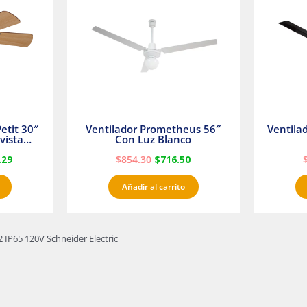
23.
$1,233.29.
$854.30.
$716.50.
etit 30″
Ventilador Prometheus 56″
Ventila
vista
Con Luz Blanco
fan
.29
$
854.30
$
716.50
Añadir al carrito
IP65 120V Schneider Electric