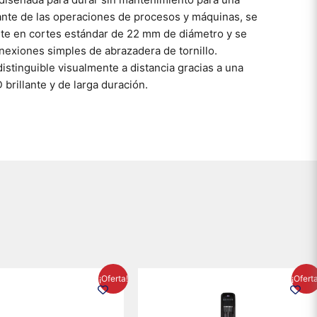
lante de las operaciones de procesos y máquinas, se
ente en cortes estándar de 22 mm de diámetro y se
nexiones simples de abrazadera de tornillo.
istinguible visualmente a distancia gracias a una
 brillante y de larga duración.
El
El
El
El
¡Oferta!
¡Ofert
precio
precio
precio
precio
original
actual
original
actual
era:
es:
era:
es: