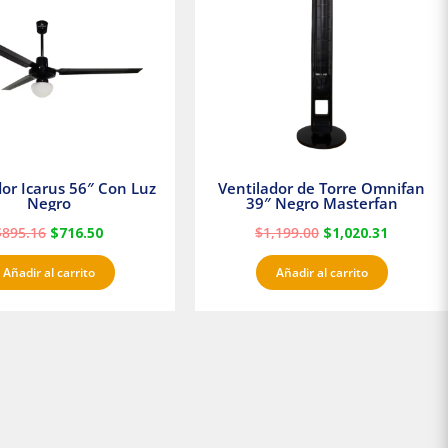
$895.16.
$716.50.
$1,199.00.
$1,020.3
dor Icarus 56″ Con Luz
Ventilador de Torre Omnifan
Negro
39″ Negro Masterfan
$
895.16
$
716.50
$
1,199.00
$
1,020.31
Añadir al carrito
Añadir al carrito