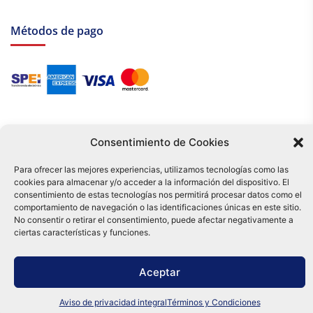
Métodos de pago
Consentimiento de Cookies
Para ofrecer las mejores experiencias, utilizamos tecnologías como las
cookies para almacenar y/o acceder a la información del dispositivo. El
Tu compra es respaldada por nuestro certificado SSL y operada bajo las
consentimiento de estas tecnologías nos permitirá procesar datos como el
mejores prácticas de seguridad.
comportamiento de navegación o las identificaciones únicas en este sitio.
Distribuidora Tamex - México
No consentir o retirar el consentimiento, puede afectar negativamente a
e-commerce
ciertas características y funciones.
0
Aceptar
Aviso de privacidad integral
Términos y Condiciones