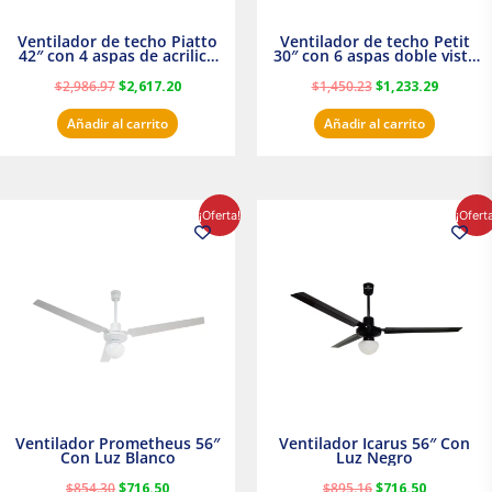
Ventilador de techo Piatto
Ventilador de techo Petit
42″ con 4 aspas de acrilico
30″ con 6 aspas doble vista
transparente
Satinado Masterfan
$
2,986.97
$
2,617.20
$
1,450.23
$
1,233.29
Añadir al carrito
Añadir al carrito
El
El
El
El
¡Oferta!
¡Ofert
precio
precio
precio
precio
original
actual
original
actual
era:
es:
era:
es:
$854.30.
$716.50.
$895.16.
$716.50.
Ventilador Prometheus 56″
Ventilador Icarus 56″ Con
Con Luz Blanco
Luz Negro
$
854.30
$
716.50
$
895.16
$
716.50