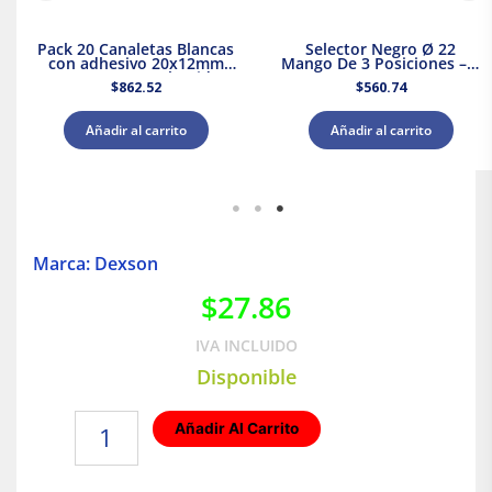
Pack 20 Canaletas Blancas
Selector Negro Ø 22
con adhesivo 20x12mm
Mango De 3 Posiciones – 2
2mts. Dexson Schneider
Na
$
862.52
$
560.74
Electric
Añadir al carrito
Añadir al carrito
Marca: Dexson
$
27.86
IVA INCLUIDO
Disponible
Accesorio
Añadir Al Carrito
ángulo
plano
32x12mm