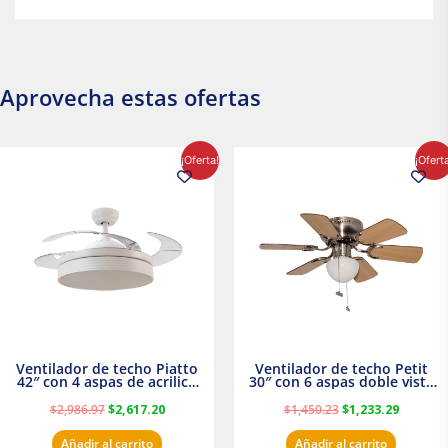
Aprovecha estas ofertas
El
El
El
El
¡Oferta!
¡Ofert
precio
precio
precio
precio
original
actual
original
actual
era:
es:
era:
es:
$2,986.97.
$2,617.20.
$1,450.23.
$1,233.2
Ventilador de techo Piatto
Ventilador de techo Petit
42″ con 4 aspas de acrilico
30″ con 6 aspas doble vista
transparente
Satinado Masterfan
$
2,986.97
$
2,617.20
$
1,450.23
$
1,233.29
Añadir al carrito
Añadir al carrito