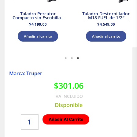
Taladro Percutor
Taladro Destornillador
Compacto sin Escobillas
M18 FUEL de 1/2″
M18 Milwaukee 3602-20 +
Milwaukee 2903-20 + Kit
$
4,199.00
$
4,549.00
Kit Batería y Cargador
Bateria y Cargador
Añadir al carrito
Añadir al carrito
Marca: Truper
$
301.06
IVA INCLUIDO
Disponible
Tijera
Añadir Al Carrito
Para
Sastre
Industrial