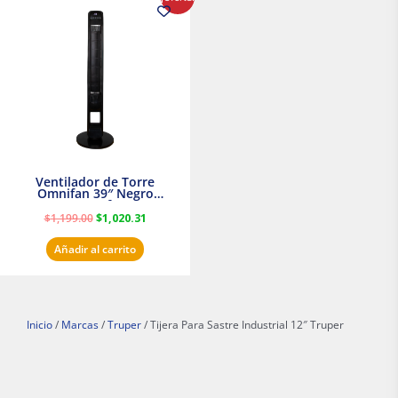
precio
precio
original
actual
era:
es:
$1,199.00.
$1,020.31.
Ventilador de Torre
Omnifan 39″ Negro
Masterfan
$
1,199.00
$
1,020.31
Añadir al carrito
Inicio
/
Marcas
/
Truper
/ Tijera Para Sastre Industrial 12″ Truper