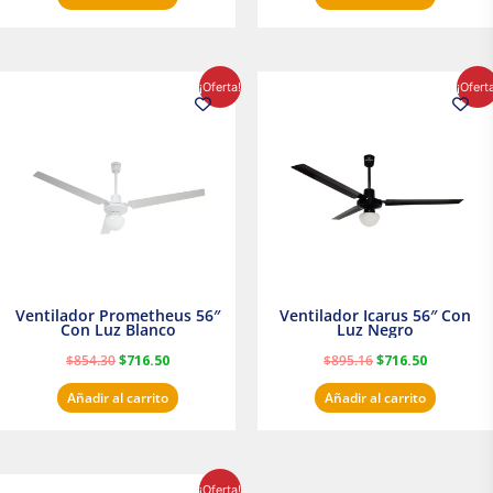
El
El
El
El
¡Oferta!
¡Ofert
precio
precio
precio
precio
original
actual
original
actual
era:
es:
era:
es:
$854.30.
$716.50.
$895.16.
$716.50.
Ventilador Prometheus 56″
Ventilador Icarus 56″ Con
Con Luz Blanco
Luz Negro
$
854.30
$
716.50
$
895.16
$
716.50
Añadir al carrito
Añadir al carrito
El
El
¡Oferta!