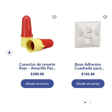
 22
Conector de resorte
Base Adhesiva
Rojo – Amarillo Pack
Cuadrada para
Na
100 pzs. 3M
Cinchos de Plástico
$
380.00
$
102.66
100pzs. Dexson
DXN3200B
Añadir al carrito
Añadir al carrito