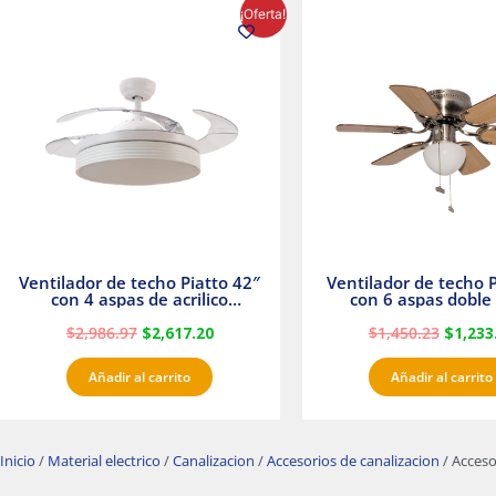
El
El
El
¡Oferta!
precio
precio
precio
original
actual
origina
era:
es:
era:
$2,986.97.
$2,617.20.
$1,450.
Ventilador de techo Piatto 42″
Ventilador de techo P
con 4 aspas de acrilico
con 6 aspas doble 
transparente
Satinado Master
$
2,986.97
$
2,617.20
$
1,450.23
$
1,233
Añadir al carrito
Añadir al carrito
Inicio
/
Material electrico
/
Canalizacion
/
Accesorios de canalizacion
/ Acces