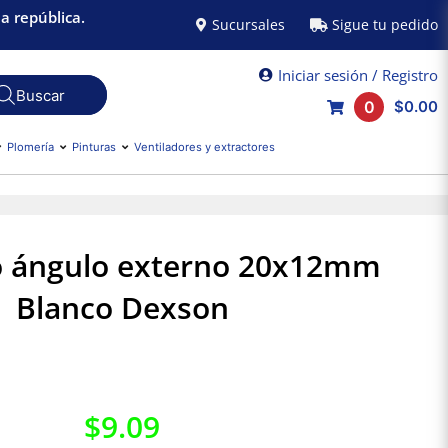
a república.
Sucursales
Sigue tu pedido
Iniciar sesión / Registro
0
$0.00
Plomería
Pinturas
Ventiladores y extractores
o ángulo externo 20x12mm
Blanco Dexson
$
9.09