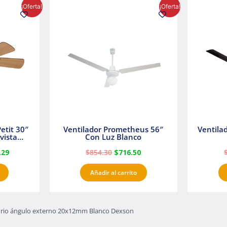
El
El
El
¡Oferta!
¡Oferta!
precio
precio
precio
l
actual
original
actual
es:
era:
es:
23.
$1,233.29.
$854.30.
$716.50.
etit 30″
Ventilador Prometheus 56″
Ventila
vista
Con Luz Blanco
fan
.29
$
854.30
$
716.50
Añadir al carrito
orio ángulo externo 20x12mm Blanco Dexson