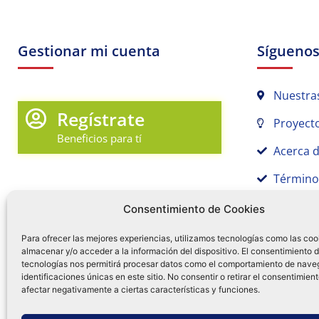
Gestionar mi cuenta
Sígueno
Nuestra
Regístrate
Proyecto
Beneficios para tí
Acerca 
Término
Promociones y Novedades
Aviso de
Consentimiento de Cookies
Sígue tu pedido
Para ofrecer las mejores experiencias, utilizamos tecnologías como las coo
almacenar y/o acceder a la información del dispositivo. El consentimiento 
Mi Cuenta en Tamex
tecnologías nos permitirá procesar datos como el comportamiento de nave
55 
identificaciones únicas en este sitio. No consentir o retirar el consentimien
Mis Favoritos
afectar negativamente a ciertas características y funciones.
¿Tien
0
Facebo
Ins