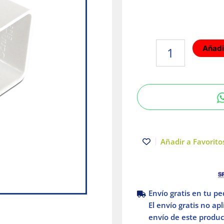
Accesorio
Añadir
ángulo
externo
20x12mm
Blanco
Dexson
cantidad
Añadir a Favoritos
Envío gratis en tu p
El envío gratis no ap
envío de este product