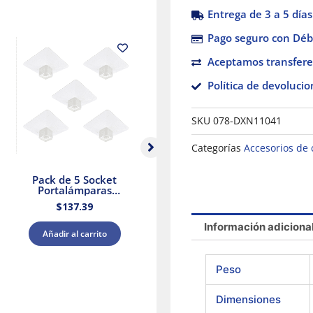
Entrega de 3 a 5 días
Pago seguro con Débi
Aceptamos transfere
Política de devolucio
SKU
078-DXN11041
Categorías
Accesorios de 
Pack de 5 Socket
Pack 20 Canaletas
Portalámparas
Blancas con adhesivo
cuadrada E27 Blanco
20x12mm 2mts.
$
137.39
$
862.52
Dexson Schneider
Dexson Schneider
Electric
Electric
Información adiciona
Añadir al carrito
Añadir al carrito
Peso
Dimensiones