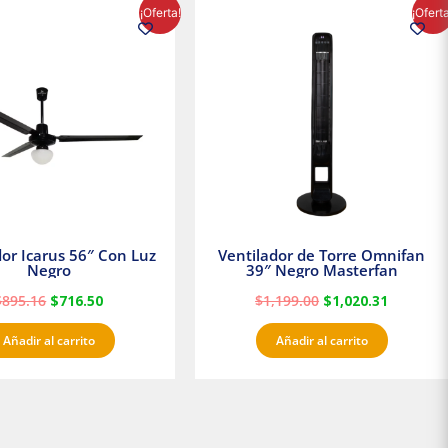
El
El
El
El
¡Oferta!
¡Ofert
precio
precio
precio
precio
original
actual
original
actual
era:
es:
era:
es:
$895.16.
$716.50.
$1,199.00.
$1,020.3
dor Icarus 56″ Con Luz
Ventilador de Torre Omnifan
Negro
39″ Negro Masterfan
$
895.16
$
716.50
$
1,199.00
$
1,020.31
Añadir al carrito
Añadir al carrito