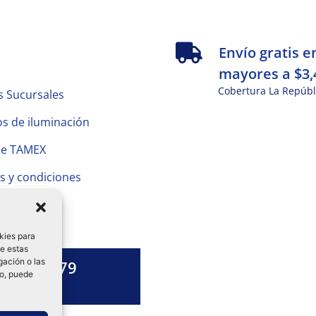
s
Envío gratis e
mayores a $3,
Cobertura La Repúbl
s Sucursales
s de iluminación
de TAMEX
s y condiciones
 Privacidad
kies para
de estas
gación o las
1328 13 79
to, puede
es una duda?
ok-
tagram
Linkedin-