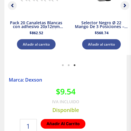
Pack 20 Canaletas Blancas
Selector Negro Ø 22
con adhesivo 20x12mm
Mango De 3 Posiciones – 2
2mts. Dexson Schneider
Na
$
862.52
$
560.74
Electric
Añadir al carrito
Añadir al carrito
Marca: Dexson
$
9.54
IVA INCLUIDO
Disponible
Ángulo
Añadir Al Carrito
Externo