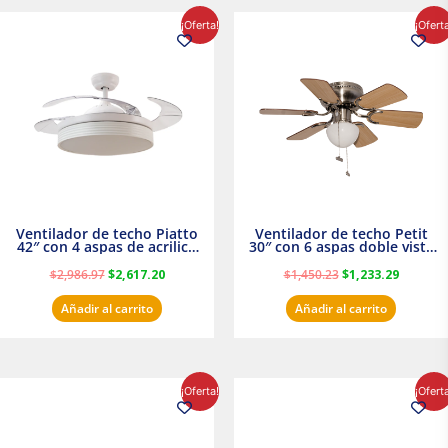
El
El
El
El
¡Oferta!
¡Ofert
precio
precio
precio
precio
original
actual
original
actual
era:
es:
era:
es:
$2,986.97.
$2,617.20.
$1,450.23.
$1,233.2
Ventilador de techo Piatto
Ventilador de techo Petit
42″ con 4 aspas de acrilico
30″ con 6 aspas doble vista
transparente
Satinado Masterfan
$
2,986.97
$
2,617.20
$
1,450.23
$
1,233.29
Añadir al carrito
Añadir al carrito
El
El
El
El
¡Oferta!
¡Ofert
precio
precio
precio
precio
original
actual
original
actual
era:
es:
era:
es: