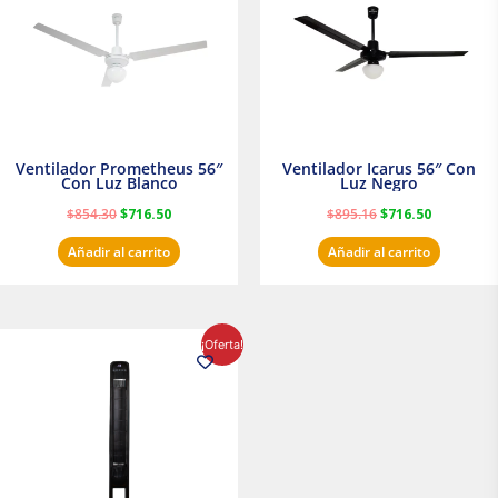
$854.30.
$716.50.
$895.16.
$716.50.
Ventilador Prometheus 56″
Ventilador Icarus 56″ Con
Con Luz Blanco
Luz Negro
$
854.30
$
716.50
$
895.16
$
716.50
Añadir al carrito
Añadir al carrito
El
El
¡Oferta!
precio
precio
original
actual
era:
es:
$1,199.00.
$1,020.31.