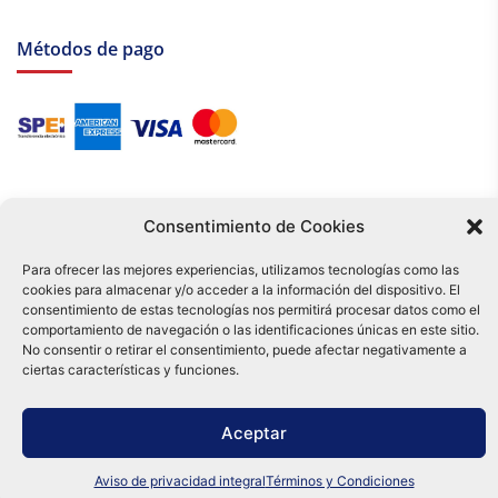
Métodos de pago
Consentimiento de Cookies
Para ofrecer las mejores experiencias, utilizamos tecnologías como las
cookies para almacenar y/o acceder a la información del dispositivo. El
Tu compra es respaldada por nuestro certificado SSL y operada bajo las
consentimiento de estas tecnologías nos permitirá procesar datos como el
mejores prácticas de seguridad.
comportamiento de navegación o las identificaciones únicas en este sitio.
Distribuidora Tamex - México
No consentir o retirar el consentimiento, puede afectar negativamente a
e-commerce
ciertas características y funciones.
0
Aceptar
Aviso de privacidad integral
Términos y Condiciones