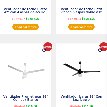
Ventilador de techo Piatto
Ventilador de techo Petit
42″ con 4 aspas de acrilico
30″ con 6 aspas doble vista
transparente
Satinado Masterfan
$
2,986.97
$
2,617.20
$
1,450.23
$
1,233.29
Añadir al carrito
Añadir al carrito
El
El
El
El
¡Oferta!
¡Ofert
precio
precio
precio
precio
original
actual
original
actual
era:
es:
era:
es:
$854.30.
$716.50.
$895.16.
$716.50.
Ventilador Prometheus 56″
Ventilador Icarus 56″ Con
Con Luz Blanco
Luz Negro
$
854.30
$
716.50
$
895.16
$
716.50