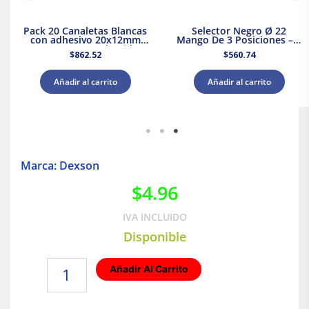
Pack 20 Canaletas Blancas
Selector Negro Ø 22
con adhesivo 20x12mm
Mango De 3 Posiciones – 2
2mts. Dexson Schneider
Na
$
862.52
$
560.74
Electric
Añadir al carrito
Añadir al carrito
Marca: Dexson
$
4.96
IVA INCLUIDO
Disponible
Accesorio
Añadir Al Carrito
ángulo
plano
13x7mm