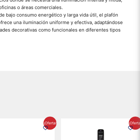
ficinas o áreas comerciales.
e bajo consumo energético y larga vida útil, el plafón
ofrece una iluminación uniforme y efectiva, adaptándose
dades decorativas como funcionales en diferentes tipos
El
El
El
El
¡Oferta!
¡Ofert
precio
precio
precio
precio
original
actual
original
actual
era:
es:
era:
es: