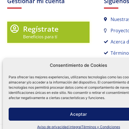
Gestionar mi cuenta
Sígueno
Nuestra
Regístrate
Proyecto
Beneficios para tí
Acerca 
Término
Promociones y Novedades
Aviso de
Consentimiento de Cookies
Sígue tu pedido
Para ofrecer las mejores experiencias, utilizamos tecnologías como las coo
Mi Cuenta en Tamex
almacenar y/o acceder a la información del dispositivo. El consentimiento 
tecnologías nos permitirá procesar datos como el comportamiento de nave
55 
identificaciones únicas en este sitio. No consentir o retirar el consentimien
Mis Favoritos
afectar negativamente a ciertas características y funciones.
¿Tien
0
Facebo
Ins
f
Aceptar
Aviso de privacidad integral
Términos y Condiciones
Distribuidora Tamex - México