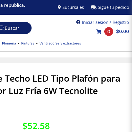
a república.
Sucursales
Sigue tu pedido
Iniciar sesión / Registro
0
$0.00
Plomería
Pinturas
Ventiladores y extractores
 Techo LED Tipo Plafón para
or Luz Fría 6W Tecnolite
$
52.58