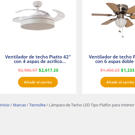
$2,986.97.
$2,617.20.
$1,450.
Ventilador de techo Piatto 42″
Ventilador de techo P
con 4 aspas de acrilico
con 6 aspas doble 
transparente
Satinado Master
$
2,986.97
$
2,617.20
$
1,450.23
$
1,233
Añadir al carrito
Añadir al carrito
Inicio
/
Marcas
/
Tecnolite
/ Lámpara de Techo LED Tipo Plafón para Interior 