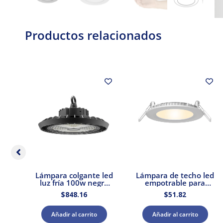
Productos relacionados
cho
Lámpara colgante led
Lámpara de techo led
ado
luz fría 100w negro
empotrable para
Tecnolite
interior luz cálida 9w
$
848.16
$
51.82
Tecnolite
Añadir al carrito
Añadir al carrito