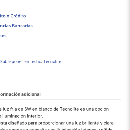
to o Crédito
ncias Bancarias
nes
,
Sobreponer en techo
,
Tecnolite
formación adicional
Ventilador de Techo
Lámpara colgante led
Lámpara
porto 42″ Satinado
luz fría 100w negro
empo
e luz fría de 6W en blanco de Tecnolite es una opción
Masterfan
Tecnolite
interio
$
1,408.11
$
848.16
T
a iluminación interior.
stá diseñado para proporcionar una luz brillante y clara,
Añadir al carrito
Añadir al carrito
Añad
cios donde se necesita una iluminación intensa y nítida,