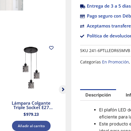
Entrega de 3 a 5 días
Pago seguro con Débi
Aceptamos transfere
Política de devolucio
SKU
241-6PTLLEDR65MVB
Categorías
En Promoción
Descripción
In
Lámpara Colgante
Ventilador de Techo
Triple Socket E27
Condesa 42″ Blanco
O
El plafón LED d
25.5W Negro Aurora II
MDF Masterfan
$
979.23
$
1,225.09
Tecnolite
eficiente para l
Este producto e
Añadir al carrito
Añadir al carrito
ideal para espa