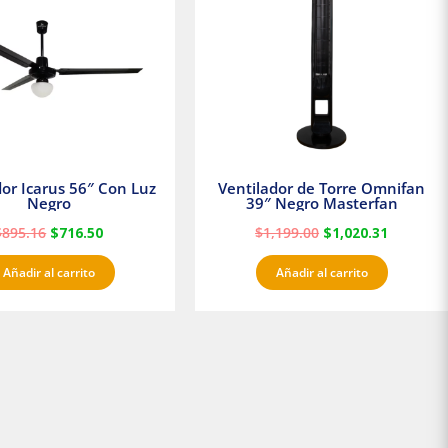
$895.16.
$716.50.
$1,199.00.
$1,020.3
dor Icarus 56″ Con Luz
Ventilador de Torre Omnifan
Negro
39″ Negro Masterfan
$
895.16
$
716.50
$
1,199.00
$
1,020.31
Añadir al carrito
Añadir al carrito