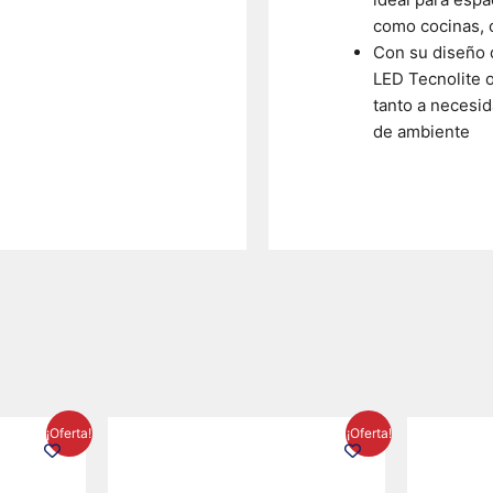
como cocinas, o
Con su diseño d
LED Tecnolite 
tanto a necesi
de ambiente
El
El
El
¡Oferta!
¡Oferta!
precio
precio
precio
l
actual
original
actual
es:
era:
es: