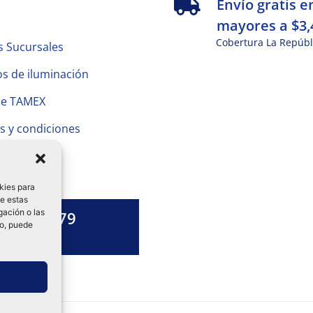
s
Envío gratis e
mayores a $3,
Cobertura La Repúbl
s Sucursales
s de iluminación
de TAMEX
s y condiciones
 Privacidad
kies para
de estas
gación o las
1328 13 79
to, puede
es una duda?
ok-
tagram
Linkedin-
in