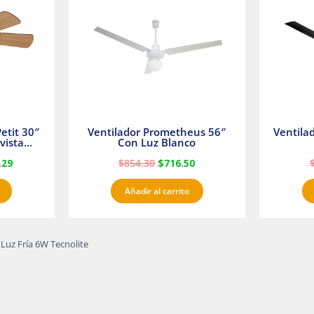
23.
$1,233.29.
$854.30.
$716.50.
etit 30″
Ventilador Prometheus 56″
Ventila
vista
Con Luz Blanco
fan
.29
$
854.30
$
716.50
Añadir al carrito
Luz Fría 6W Tecnolite