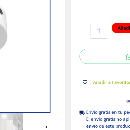
Lámpara
Añadir
de
Techo
LED
Tipo
Plafón
para
Interior
Luz
Añadir a Favoritos
Fría
6W
Tecnolite
cantidad
Envío gratis en tu p
El envío gratis no ap
envío de este product