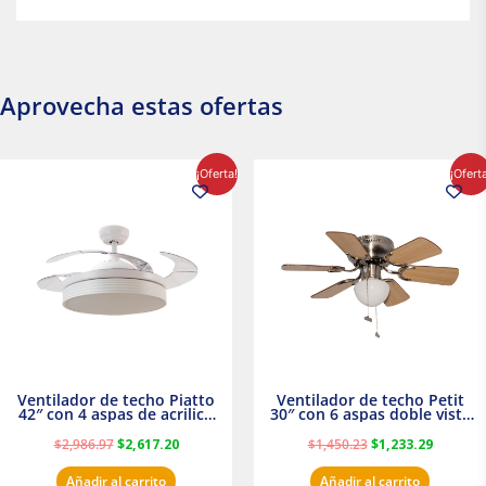
Aprovecha estas ofertas
El
El
El
El
¡Oferta!
¡Ofert
precio
precio
precio
precio
original
actual
original
actual
era:
es:
era:
es:
$2,986.97.
$2,617.20.
$1,450.23.
$1,233.2
Ventilador de techo Piatto
Ventilador de techo Petit
42″ con 4 aspas de acrilico
30″ con 6 aspas doble vista
transparente
Satinado Masterfan
$
2,986.97
$
2,617.20
$
1,450.23
$
1,233.29
Añadir al carrito
Añadir al carrito