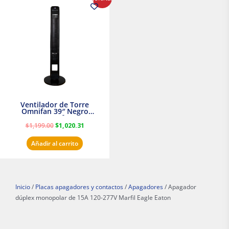
precio
precio
original
actual
era:
es:
$1,199.00.
$1,020.31.
Ventilador de Torre
Omnifan 39″ Negro
Masterfan
$
1,199.00
$
1,020.31
Añadir al carrito
Inicio
/
Placas apagadores y contactos
/
Apagadores
/ Apagador
dúplex monopolar de 15A 120-277V Marfil Eagle Eaton