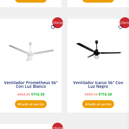
El
El
El
El
¡Oferta!
¡Ofert
precio
precio
precio
precio
original
actual
original
actual
era:
es:
era:
es:
$854.30.
$716.50.
$895.16.
$716.50.
Ventilador Prometheus 56″
Ventilador Icarus 56″ Con
Con Luz Blanco
Luz Negro
$
854.30
$
716.50
$
895.16
$
716.50
Añadir al carrito
Añadir al carrito
El
El
¡Oferta!