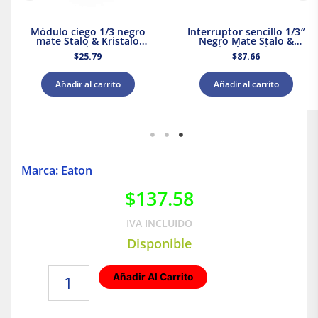
Módulo ciego 1/3 negro
Interruptor sencillo 1/3″
mate Stalo & Kristalo
Negro Mate Stalo &
Leviton
Kristalo Leviton
$
25.79
$
87.66
Añadir al carrito
Añadir al carrito
Marca: Eaton
$
137.58
IVA INCLUIDO
Disponible
Apagador
Añadir Al Carrito
dúplex
monopolar
de