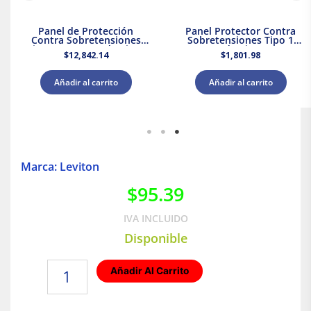
Panel de Protección
Panel Protector Contra
Contra Sobretensiones
Sobretensiones Tipo 1
Tipo 2 Supresor de Picos
Supresor de Picos 120/240
$
12,842.14
$
1,801.98
208Y/120 V CA Leviton
V CA Leviton
Añadir al carrito
Añadir al carrito
Marca: Leviton
$
95.39
IVA INCLUIDO
Disponible
Apagador
Añadir Al Carrito
sencillo
1/2
Negro