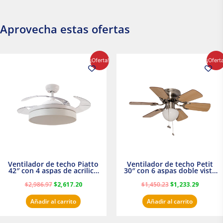
Aprovecha estas ofertas
El
El
El
El
¡Oferta!
¡Ofert
precio
precio
precio
precio
original
actual
original
actual
era:
es:
era:
es:
$2,986.97.
$2,617.20.
$1,450.23.
$1,233.2
Ventilador de techo Piatto
Ventilador de techo Petit
42″ con 4 aspas de acrilico
30″ con 6 aspas doble vista
transparente
Satinado Masterfan
$
2,986.97
$
2,617.20
$
1,450.23
$
1,233.29
Añadir al carrito
Añadir al carrito