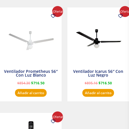
El
El
El
El
¡Oferta!
¡Ofert
precio
precio
precio
precio
original
actual
original
actual
era:
es:
era:
es:
$854.30.
$716.50.
$895.16.
$716.50.
Ventilador Prometheus 56″
Ventilador Icarus 56″ Con
Con Luz Blanco
Luz Negro
$
854.30
$
716.50
$
895.16
$
716.50
Añadir al carrito
Añadir al carrito
El
El
¡Oferta!
precio
precio
original
actual
era:
es: