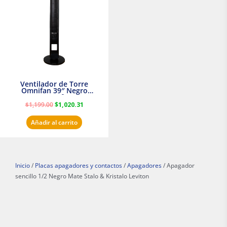
$1,199.00.
$1,020.31.
Ventilador de Torre
Omnifan 39″ Negro
Masterfan
$
1,199.00
$
1,020.31
Añadir al carrito
Inicio
/
Placas apagadores y contactos
/
Apagadores
/ Apagador
sencillo 1/2 Negro Mate Stalo & Kristalo Leviton