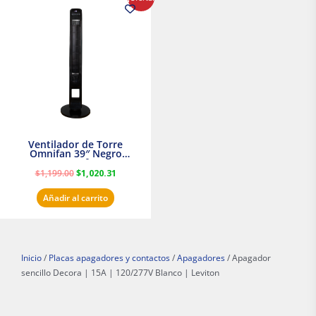
precio
precio
original
actual
era:
es:
$1,199.00.
$1,020.31.
Ventilador de Torre
Omnifan 39″ Negro
Masterfan
$
1,199.00
$
1,020.31
Añadir al carrito
Inicio
/
Placas apagadores y contactos
/
Apagadores
/ Apagador
sencillo Decora | 15A | 120/277V Blanco | Leviton