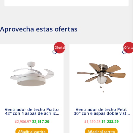
Aprovecha estas ofertas
El
El
El
El
¡Oferta!
¡Ofert
precio
precio
precio
precio
original
actual
original
actual
era:
es:
era:
es:
$2,986.97.
$2,617.20.
$1,450.23.
$1,233.2
Ventilador de techo Piatto
Ventilador de techo Petit
42″ con 4 aspas de acrilico
30″ con 6 aspas doble vista
transparente
Satinado Masterfan
$
2,986.97
$
2,617.20
$
1,450.23
$
1,233.29
Añadir al carrito
Añadir al carrito