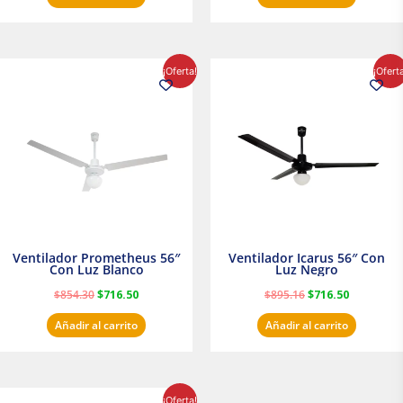
El
El
El
El
¡Oferta!
¡Ofert
precio
precio
precio
precio
original
actual
original
actual
era:
es:
era:
es:
$854.30.
$716.50.
$895.16.
$716.50.
Ventilador Prometheus 56″
Ventilador Icarus 56″ Con
Con Luz Blanco
Luz Negro
$
854.30
$
716.50
$
895.16
$
716.50
Añadir al carrito
Añadir al carrito
El
El
¡Oferta!