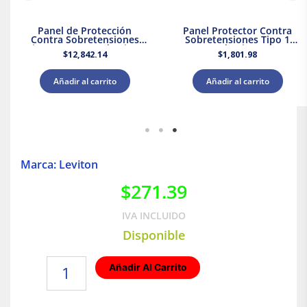
Panel de Protección
Panel Protector Contra
Contra Sobretensiones
Sobretensiones Tipo 1
Tipo 2 Supresor de Picos
Supresor de Picos 120/240
$
12,842.14
$
1,801.98
208Y/120 V CA Leviton
V CA Leviton
Añadir al carrito
Añadir al carrito
Marca: Leviton
$
271.39
IVA INCLUIDO
Disponible
Apagador
Añadir Al Carrito
sencillo
Decora
|