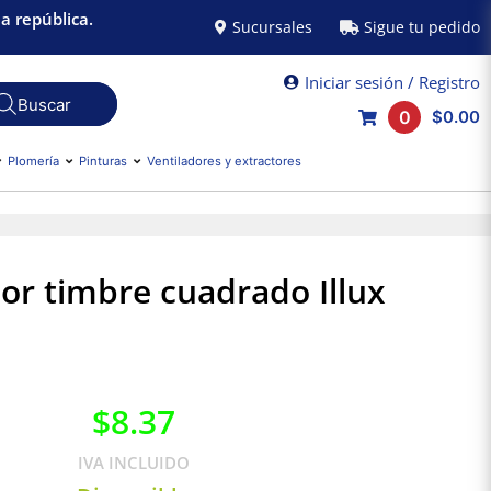
a república.
Sucursales
Sigue tu pedido
Iniciar sesión / Registro
0
$0.00
Plomería
Pinturas
Ventiladores y extractores
r timbre cuadrado Illux
$
8.37
IVA INCLUIDO