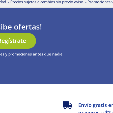
dad. - Precios sujetos a cambios sin previo aviso. - Promociones v
ibe ofertas!
Regístrate
es y promociones antes que nadie.
s
Envío gratis e
mayores a $3,