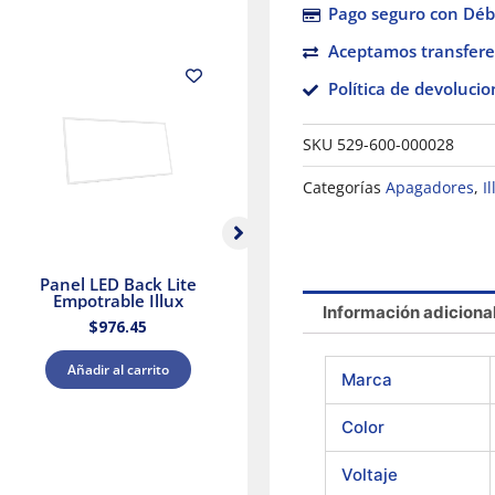
Pago seguro con Débi
Aceptamos transfere
Política de devolucio
SKU
529-600-000028
Categorías
Apagadores
,
I
Panel LED Back Lite
Panel LED Luz blanca
Ve
Empotrable Illux
y Cálida Blanca Illux
Información adiciona
$
976.45
$
426.88
Añadir al carrito
Añadir al carrito
Marca
Color
Voltaje