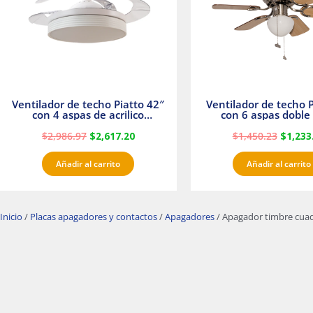
Ventilador de techo Piatto 42″
Ventilador de techo P
con 4 aspas de acrilico
con 6 aspas doble 
transparente
Satinado Master
$
2,986.97
$
2,617.20
$
1,450.23
$
1,233
Añadir al carrito
Añadir al carrito
Inicio
/
Placas apagadores y contactos
/
Apagadores
/ Apagador timbre cuad