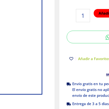
Apagador
Añadir
timbre
cuadrado
Illux
cantidad
Añadir a Favoritos
Envío gratis en tu p
El envío gratis no ap
envío de este product
Entrega de 3 a 5 días