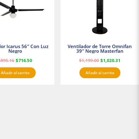
dor Icarus 56″ Con Luz
Ventilador de Torre Omnifan
Negro
39″ Negro Masterfan
$
895.16
$
716.50
$
1,199.00
$
1,020.31
Añadir al carrito
Añadir al carrito