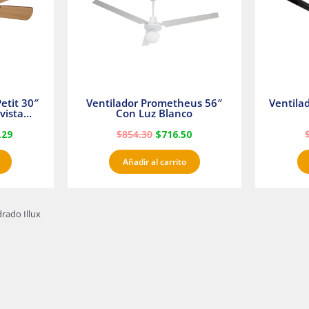
etit 30″
Ventilador Prometheus 56″
Ventila
vista
Con Luz Blanco
fan
.29
$
854.30
$
716.50
Añadir al carrito
rado Illux