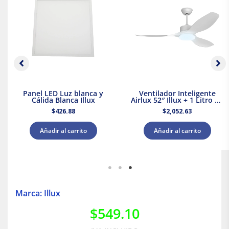
Panel LED Luz blanca y
Ventilador Inteligente
Cálida Blanca Illux
Airlux 52″ Illux + 1 Litro de
Pintura Blanca Acuario
$
426.88
$
2,052.63
Añadir al carrito
Añadir al carrito
Marca: Illux
$
549.10