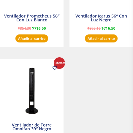
Ventilador Prometheus 56″
Ventilador Icarus 56″ Con
Con Luz Blanco
Luz Negro
$
854.30
$
716.50
$
895.16
$
716.50
Añadir al carrito
Añadir al carrito
El
El
¡Oferta!
precio
precio
original
actual
era:
es:
$1,199.00.
$1,020.31.
Ventilador de Torre
Omnifan 39″ Negro
Masterfan