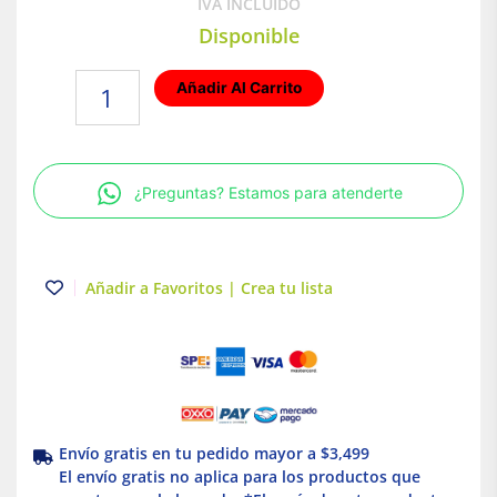
IVA INCLUIDO
Disponible
Lámpara
Añadir Al Carrito
de
pared
SMD
LED
¿Preguntas? Estamos para atenderte
Luz
cálida
de
cortesía
Añadir a Favoritos | Crea tu lista
4.5W
Negro
Illux
cantidad
Envío gratis en tu pedido mayor a $3,499
El envío gratis no aplica para los productos que