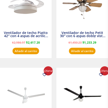
Ventilador de techo Piatto
Ventilador de techo Petit
42″ con 4 aspas de acrilico
30″ con 6 aspas doble vista
transparente
Satinado Masterfan
$
2,986.97
$
2,617.20
$
1,450.23
$
1,233.29
Añadir al carrito
Añadir al carrito
El
El
El
El
¡Oferta!
¡Ofert
precio
precio
precio
precio
original
actual
original
actual
era:
es:
era:
es:
$854.30.
$716.50.
$895.16.
$716.50.