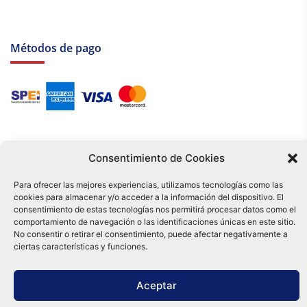
Métodos de pago
Consentimiento de Cookies
Para ofrecer las mejores experiencias, utilizamos tecnologías como las
cookies para almacenar y/o acceder a la información del dispositivo. El
Tu compra es respaldada por nuestro certificado SSL y operada bajo las
consentimiento de estas tecnologías nos permitirá procesar datos como el
mejores prácticas de seguridad.
comportamiento de navegación o las identificaciones únicas en este sitio.
Distribuidora Tamex - México
No consentir o retirar el consentimiento, puede afectar negativamente a
e-commerce
ciertas características y funciones.
0
Aceptar