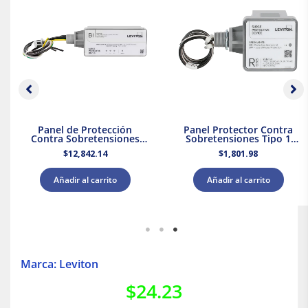
Panel de Protección
Panel Protector Contra
Contra Sobretensiones
Sobretensiones Tipo 1
Tipo 2 Supresor de Picos
Supresor de Picos 120/240
$
12,842.14
$
1,801.98
208Y/120 V CA Leviton
V CA Leviton
Añadir al carrito
Añadir al carrito
Marca: Leviton
$
24.23