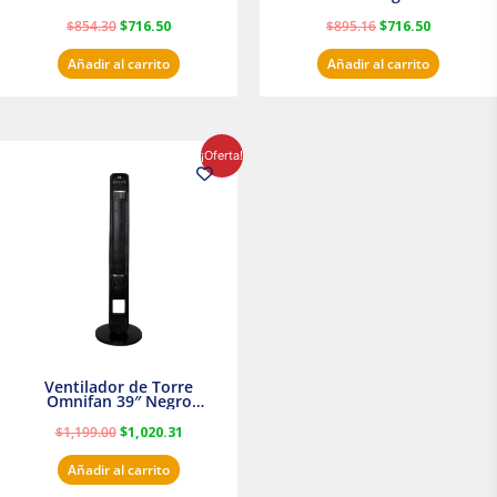
$
854.30
$
716.50
$
895.16
$
716.50
Añadir al carrito
Añadir al carrito
El
El
¡Oferta!
precio
precio
original
actual
era:
es:
$1,199.00.
$1,020.31.
Ventilador de Torre
Omnifan 39″ Negro
Masterfan
$
1,199.00
$
1,020.31
Añadir al carrito