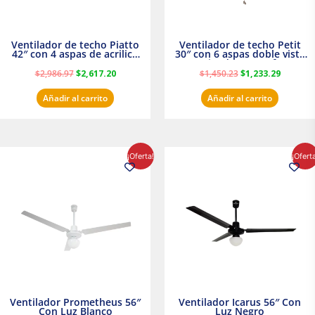
Ventilador de techo Piatto
Ventilador de techo Petit
42″ con 4 aspas de acrilico
30″ con 6 aspas doble vista
transparente
Satinado Masterfan
$
2,986.97
$
2,617.20
$
1,450.23
$
1,233.29
Añadir al carrito
Añadir al carrito
El
El
El
El
¡Oferta!
¡Ofert
precio
precio
precio
precio
original
actual
original
actual
era:
es:
era:
es:
$854.30.
$716.50.
$895.16.
$716.50.
Ventilador Prometheus 56″
Ventilador Icarus 56″ Con
Con Luz Blanco
Luz Negro