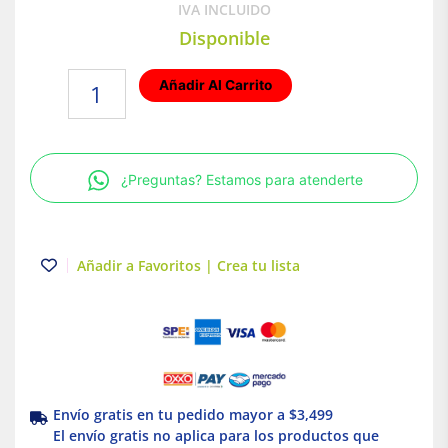
IVA INCLUIDO
Disponible
Base
Añadir Al Carrito
PortaLámparas
para
tubos
fluorescentes
¿Preguntas? Estamos para atenderte
blanca
|
660W
|
Añadir a Favoritos | Crea tu lista
(T8/T12)
|
Leviton
cantidad
Envío gratis en tu pedido mayor a $3,499
El envío gratis no aplica para los productos que