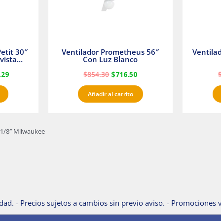
etit 30″
Ventilador Prometheus 56″
Ventila
vista
Con Luz Blanco
fan
.29
$
854.30
$
716.50
Añadir al carrito
1/8″ Milwaukee
dad. - Precios sujetos a cambios sin previo aviso. - Promociones v