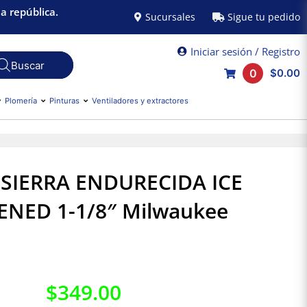
a república.
Sucursales
Sigue tu pedido
Iniciar sesión / Registro
0
$0.00
Plomería
Pinturas
Ventiladores y extractores
SIERRA ENDURECIDA ICE
NED 1-1/8″ Milwaukee
$
349.00