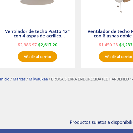
Ventilador de techo Piatto 42″
Ventilador de techo P
con 4 aspas de acrilico
con 6 aspas doble 
transparente
Satinado Master
$
2,986.97
$
2,617.20
$
1,450.23
$
1,233
Añadir al carrito
Añadir al carrito
Inicio
/
Marcas
/
Milwaukee
/ BROCA SIERRA ENDURECIDA ICE HARDENED 1-
Productos sujetos a disponibili