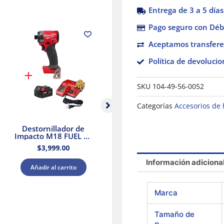
Entrega de 3 a 5 días
Pago seguro con Débi
Aceptamos transfere
Política de devolucio
SKU
104-49-56-0052
Categorías
Accesorios de
Destornillador de
Taladro Percutor
Ta
Impacto M18 FUEL de
Compacto sin
1/4″ Milwaukee 2953-
Escobillas M18
M
$
3,999.00
$
4,199.00
20 + Kit Batería y
Milwaukee 3602-20 +
Ki
Cargador
Kit Batería y Cargador
Información adiciona
Añadir al carrito
Añadir al carrito
Marca
Tamaño de