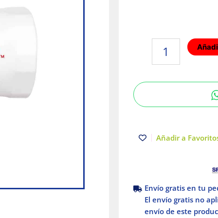
BROCA
Añadir
SIERRA
ENDURECIDA
ICE
HARDENED
1-
1/8"
Milwaukee
cantidad
Añadir a Favoritos
Envío gratis en tu p
El envío gratis no ap
envío de este product