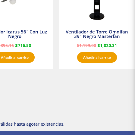
dor Icarus 56″ Con Luz
Ventilador de Torre Omnifan
Negro
39″ Negro Masterfan
$
895.16
$
716.50
$
1,199.00
$
1,020.31
Añadir al carrito
Añadir al carrito
álidas hasta agotar existencias.