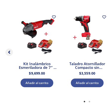
ador
Kit Inalámbrico
Taladro Atornillador
2″
Esmeriladora de 7″ /
Compacto sin
0 +
9″ M18 Brushless
Escobillas M18 Sin
$
9,699.00
$
3,559.00
ador
FUEL 18V Milwaukee
Accesorios Milwaukee
2785-20 + Kit Batería
3601-20 k Kit Batería
y Cargador
y Cargador
Añadir al carrito
Añadir al carrito