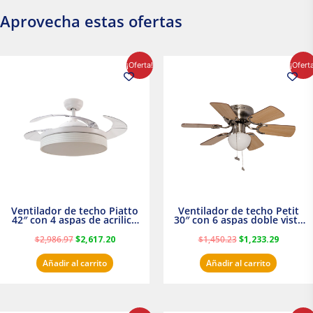
Aprovecha estas ofertas
El
El
El
El
¡Oferta!
¡Ofert
precio
precio
precio
precio
original
actual
original
actual
era:
es:
era:
es:
$2,986.97.
$2,617.20.
$1,450.23.
$1,233.2
Ventilador de techo Piatto
Ventilador de techo Petit
42″ con 4 aspas de acrilico
30″ con 6 aspas doble vista
transparente
Satinado Masterfan
$
2,986.97
$
2,617.20
$
1,450.23
$
1,233.29
Añadir al carrito
Añadir al carrito