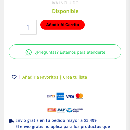
IVA INCLUIDO
Disponible
Lampara
Añadir Al Carrito
Bucaramanga
de
Techo
LED
¿Preguntas? Estamos para atenderte
Empotrable
para
Interior
Luz
Añadir a Favoritos | Crea tu lista
Cálida
12W
Tecnolite
cantidad
Envío gratis en tu pedido mayor a $3,499
El envío gratis no aplica para los productos que