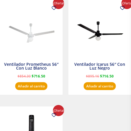
El
El
El
El
¡Oferta!
¡Ofert
precio
precio
precio
precio
original
actual
original
actual
era:
es:
era:
es:
$854.30.
$716.50.
$895.16.
$716.50.
Ventilador Prometheus 56″
Ventilador Icarus 56″ Con
Con Luz Blanco
Luz Negro
$
854.30
$
716.50
$
895.16
$
716.50
Añadir al carrito
Añadir al carrito
El
El
¡Oferta!
precio
precio
original
actual
era:
es:
$1,199.00.
$1,020.31.