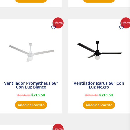
El
El
El
El
¡Oferta!
¡Ofert
precio
precio
precio
precio
original
actual
original
actual
era:
es:
era:
es:
$854.30.
$716.50.
$895.16.
$716.50.
Ventilador Prometheus 56″
Ventilador Icarus 56″ Con
Con Luz Blanco
Luz Negro
$
854.30
$
716.50
$
895.16
$
716.50
Añadir al carrito
Añadir al carrito
El
El
¡Oferta!