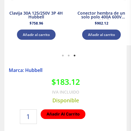
Clavija 30A 125/250V 3P 4H
Conector hembra de un
Hubbell
solo polo 400A 600V
Hubbell
$
758.96
$
902.12
Añadir al carrito
Añadir al carrito
Marca: Hubbell
$
183.12
IVA INCLUIDO
Disponible
Caja
Añadir Al Carrito
cuadrada
de
4-