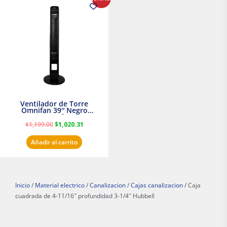
precio
precio
original
actual
era:
es:
$1,199.00.
$1,020.31.
Ventilador de Torre
Omnifan 39″ Negro
Masterfan
$
1,199.00
$
1,020.31
Añadir al carrito
Inicio
/
Material electrico
/
Canalizacion
/
Cajas canalizacion
/ Caja
cuadrada de 4-11/16″ profundidad 3-1/4″ Hubbell