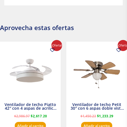
Aprovecha estas ofertas
El
El
El
El
¡Oferta!
¡Ofert
precio
precio
precio
precio
original
actual
original
actual
era:
es:
era:
es:
$2,986.97.
$2,617.20.
$1,450.23.
$1,233.2
Ventilador de techo Piatto
Ventilador de techo Petit
42″ con 4 aspas de acrilico
30″ con 6 aspas doble vista
transparente
Satinado Masterfan
$
2,986.97
$
2,617.20
$
1,450.23
$
1,233.29
Añadir al carrito
Añadir al carrito