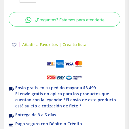
serie
7
con
¿Preguntas? Estamos para atenderte
tapa
y
empaque
1-
Añadir a Favoritos | Crea tu lista
1/4"
Crouse
Hinds
Eaton
cantidad
Envío gratis en tu pedido mayor a $3,499
El envío gratis no aplica para los productos que
cuentan con la leyenda: *El envío de este producto
está sujeto a cotización de flete *
Entrega de 3 a 5 días
Pago seguro con Débito o Crédito