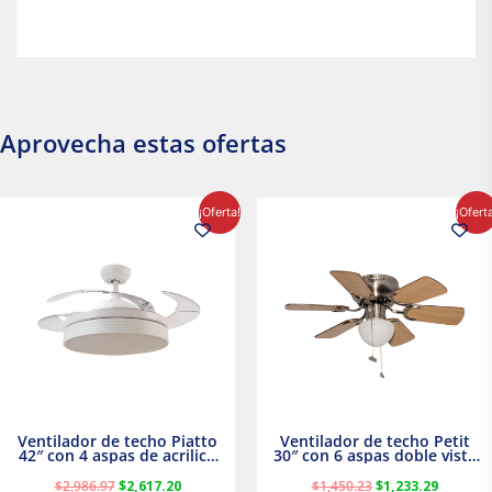
Aprovecha estas ofertas
El
El
El
El
¡Oferta!
¡Ofert
precio
precio
precio
precio
original
actual
original
actual
era:
es:
era:
es:
$2,986.97.
$2,617.20.
$1,450.23.
$1,233.2
Ventilador de techo Piatto
Ventilador de techo Petit
42″ con 4 aspas de acrilico
30″ con 6 aspas doble vista
transparente
Satinado Masterfan
$
2,986.97
$
2,617.20
$
1,450.23
$
1,233.29