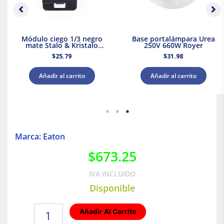
Módulo ciego 1/3 negro
Base portalámpara Urea
mate Stalo & Kristalo
250V 660W Royer
Leviton
$
25.79
$
31.98
Añadir al carrito
Añadir al carrito
Marca: Eaton
$
673.25
IVA INCLUIDO
Disponible
Condulet
Añadir Al Carrito
LB