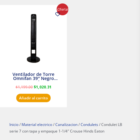
El
El
¡Oferta!
precio
precio
original
actual
era:
es:
$1,199.00.
$1,020.31.
Ventilador de Torre
Omnifan 39″ Negro
Masterfan
$
1,199.00
$
1,020.31
Añadir al carrito
Inicio
/
Material electrico
/
Canalizacion
/
Condulets
/ Condulet LB
serie 7 con tapa y empaque 1-1/4″ Crouse Hinds Eaton