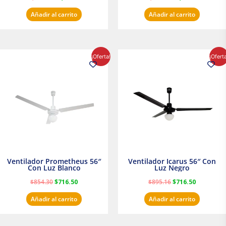
Añadir al carrito
Añadir al carrito
El
El
El
El
¡Oferta!
¡Ofert
precio
precio
precio
precio
original
actual
original
actual
era:
es:
era:
es:
$854.30.
$716.50.
$895.16.
$716.50.
Ventilador Prometheus 56″
Ventilador Icarus 56″ Con
Con Luz Blanco
Luz Negro
$
854.30
$
716.50
$
895.16
$
716.50
Añadir al carrito
Añadir al carrito