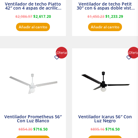
Ventilador de techo Piatto
Ventilador de techo Petit
42″ con 4 aspas de acrilico
30″ con 6 aspas doble vista
transparente
Satinado Masterfan
$
2,986.97
$
2,617.20
$
1,450.23
$
1,233.29
Añadir al carrito
Añadir al carrito
El
El
El
El
¡Oferta!
¡Ofert
precio
precio
precio
precio
original
actual
original
actual
era:
es:
era:
es:
$854.30.
$716.50.
$895.16.
$716.50.
Ventilador Prometheus 56″
Ventilador Icarus 56″ Con
Con Luz Blanco
Luz Negro
$
854.30
$
716.50
$
895.16
$
716.50