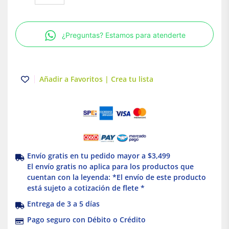
serie
7
con
¿Preguntas? Estamos para atenderte
tapa
y
empaque
3/4"
Añadir a Favoritos | Crea tu lista
Crouse
Hinds
Eaton
cantidad
Envío gratis en tu pedido mayor a $3,499
El envío gratis no aplica para los productos que
cuentan con la leyenda: *El envío de este producto
está sujeto a cotización de flete *
Entrega de 3 a 5 días
Pago seguro con Débito o Crédito