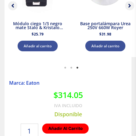
Módulo ciego 1/3 negro
Base portalámpara Urea
mate Stalo & Kristalo
250V 660W Royer
Leviton
$
25.79
$
31.98
Añadir al carrito
Añadir al carrito
Marca: Eaton
$
314.05
IVA INCLUIDO
Disponible
Condulet
Añadir Al Carrito
LB