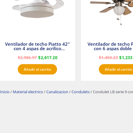
Ventilador de techo Piatto 42″
Ventilador de techo P
con 4 aspas de acrilico
con 6 aspas doble 
transparente
Satinado Master
$
2,986.97
$
2,617.20
$
1,450.23
$
1,233
Añadir al carrito
Añadir al carrito
Inicio
/
Material electrico
/
Canalizacion
/
Condulets
/ Condulet LB serie 9 c