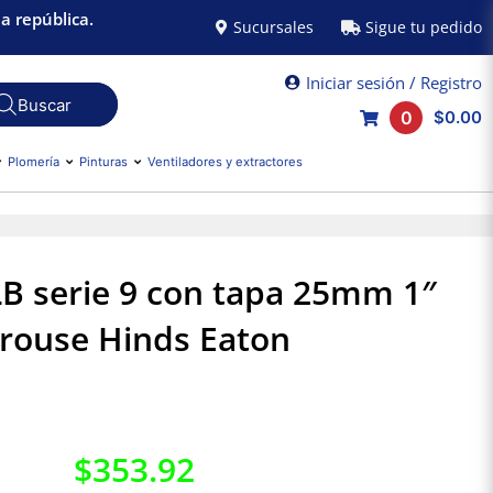
a república.
Sucursales
Sigue tu pedido
Iniciar sesión / Registro
0
$0.00
Plomería
Pinturas
Ventiladores y extractores
B serie 9 con tapa 25mm 1″
rouse Hinds Eaton
$
353.92