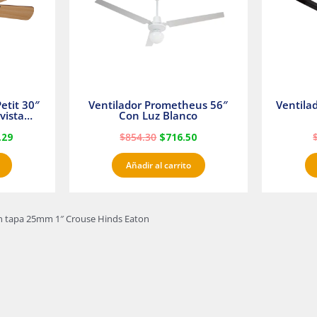
etit 30″
Ventilador Prometheus 56″
Ventila
vista
Con Luz Blanco
fan
.29
$
854.30
$
716.50
Añadir al carrito
on tapa 25mm 1″ Crouse Hinds Eaton