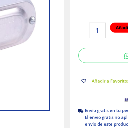
Condulet
Añadir
LB
serie
9
con
tapa
25mm
1"
Crouse
Añadir a Favoritos
Hinds
Eaton
cantidad
Envío gratis en tu p
El envío gratis no ap
envío de este product