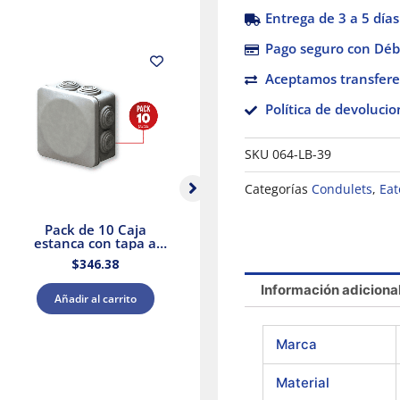
Entrega de 3 a 5 días
Pago seguro con Débi
Aceptamos transfere
Política de devolucio
SKU
064-LB-39
Categorías
Condulets
,
Eat
Pack de 10 Caja
Módulo ciego 1/3
estanca con tapa a
negro mate Stalo &
presión y conos
Kristalo Leviton
$
346.38
$
25.79
80x80x45 IP55 Royer
WDC0808P
Información adiciona
Añadir al carrito
Añadir al carrito
Marca
Material