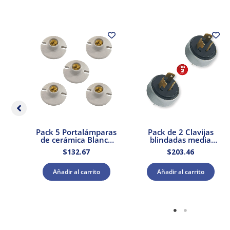
ra
Pack 5 Portalámparas
Pack de 2 Clavijas
W
de cerámica Blanca
blindadas media
E27 250V 660W Royer
vedia vuelta 3P 20A
$
132.67
$
203.46
127V Royer
Añadir al carrito
Añadir al carrito