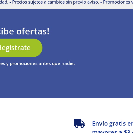
dad. - Precios sujetos a cambios sin previo aviso. - Promociones v
ibe ofertas!
Regístrate
es y promociones antes que nadie.
s
Envío gratis e
mayores a $3,