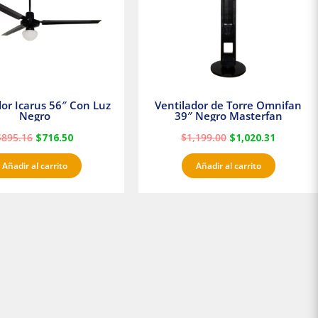
dor Icarus 56″ Con Luz
Ventilador de Torre Omnifan
Negro
39″ Negro Masterfan
$
895.16
$
716.50
$
1,199.00
$
1,020.31
Añadir al carrito
Añadir al carrito