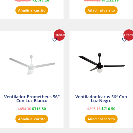
$
2,986.97
$
2,617.20
$
1,450.23
$
1,233.29
Añadir al carrito
Añadir al carrito
El
El
El
El
¡Oferta!
¡Ofert
precio
precio
precio
precio
original
actual
original
actual
era:
es:
era:
es:
$854.30.
$716.50.
$895.16.
$716.50.
Ventilador Prometheus 56″
Ventilador Icarus 56″ Con
Con Luz Blanco
Luz Negro
$
854.30
$
716.50
$
895.16
$
716.50
Añadir al carrito
Añadir al carrito