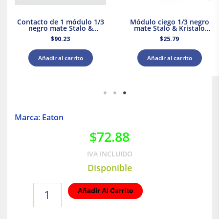
Contacto de 1 módulo 1/3
Módulo ciego 1/3 negro
negro mate Stalo &
mate Stalo & Kristalo
Kristalo Leviton
Leviton
$
90.23
$
25.79
Añadir al carrito
Añadir al carrito
Marca: Eaton
$
72.88
IVA INCLUIDO
Disponible
Contacto
Añadir Al Carrito
dúplex
Chino
15A