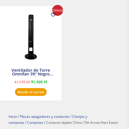
El
El
¡Oferta!
precio
precio
original
actual
era:
es:
$1,199.00.
$1,020.31.
Ventilador de Torre
Omnifan 39″ Negro
Masterfan
$
1,199.00
$
1,020.31
Añadir al carrito
Inicio
/
Placas apagadores y contactos
/
Clavijas y
contactos
/
Contactos
/ Contacto dúplex Chino 15A Arrow Hart Eaton