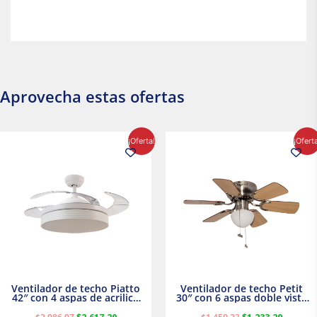
Aprovecha estas ofertas
El
El
El
El
¡Oferta!
¡Ofert
precio
precio
precio
precio
original
actual
original
actual
era:
es:
era:
es:
$2,986.97.
$2,617.20.
$1,450.23.
$1,233.2
Ventilador de techo Piatto
Ventilador de techo Petit
42″ con 4 aspas de acrilico
30″ con 6 aspas doble vista
transparente
Satinado Masterfan