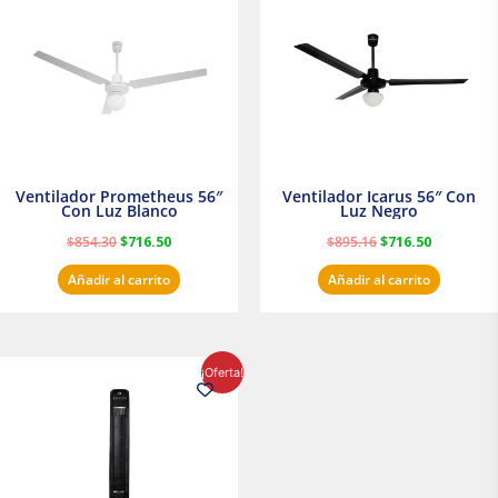
era:
es:
era:
es:
$854.30.
$716.50.
$895.16.
$716.50.
Ventilador Prometheus 56″
Ventilador Icarus 56″ Con
Con Luz Blanco
Luz Negro
$
854.30
$
716.50
$
895.16
$
716.50
Añadir al carrito
Añadir al carrito
El
El
¡Oferta!
precio
precio
original
actual
era:
es:
$1,199.00.
$1,020.31.