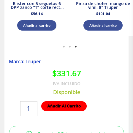
Blíster con 5 seguetas 6
Pinza de chofer, mango de
DPP zanco “T” corte recto
vinil, 8″ Truper
madera Truper
$
56.14
$
101.04
Añadir al carrito
Añadir al carrito
Marca: Truper
$
331.67
IVA INCLUIDO
Disponible
Cortador
Añadir Al Carrito
de
tubo
de
PVC