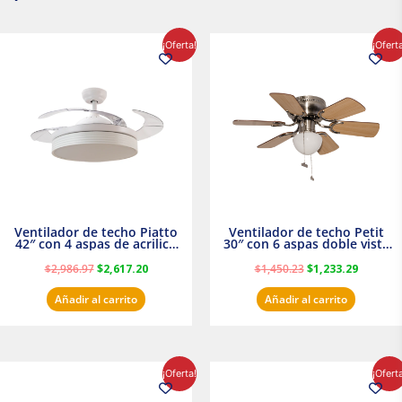
El
El
El
El
¡Oferta!
¡Ofert
precio
precio
precio
precio
original
actual
original
actual
era:
es:
era:
es:
$2,986.97.
$2,617.20.
$1,450.23.
$1,233.2
Ventilador de techo Piatto
Ventilador de techo Petit
42″ con 4 aspas de acrilico
30″ con 6 aspas doble vista
transparente
Satinado Masterfan
$
2,986.97
$
2,617.20
$
1,450.23
$
1,233.29
Añadir al carrito
Añadir al carrito
El
El
El
El
¡Oferta!
¡Ofert
precio
precio
precio
precio
original
actual
original
actual