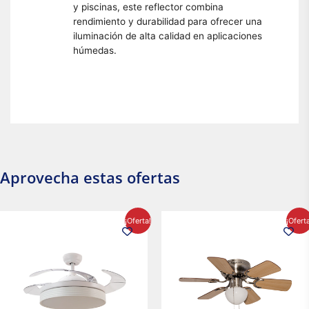
y piscinas, este reflector combina
rendimiento y durabilidad para ofrecer una
iluminación de alta calidad en aplicaciones
húmedas.
Aprovecha estas ofertas
El
El
El
El
¡Oferta!
¡Ofert
precio
precio
precio
precio
original
actual
original
actual
era:
es:
era:
es:
$2,986.97.
$2,617.20.
$1,450.23.
$1,233.2