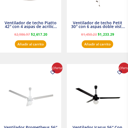
Ventilador de techo Piatto
Ventilador de techo Petit
42″ con 4 aspas de acrilico
30″ con 6 aspas doble vista
transparente
Satinado Masterfan
$
2,986.97
$
2,617.20
$
1,450.23
$
1,233.29
Añadir al carrito
Añadir al carrito
El
El
El
El
¡Oferta!
¡Ofert
precio
precio
precio
precio
original
actual
original
actual
era:
es:
era:
es:
$854.30.
$716.50.
$895.16.
$716.50.
Ventilador Prometheus 56″
Ventilador Icarus 56″ Con