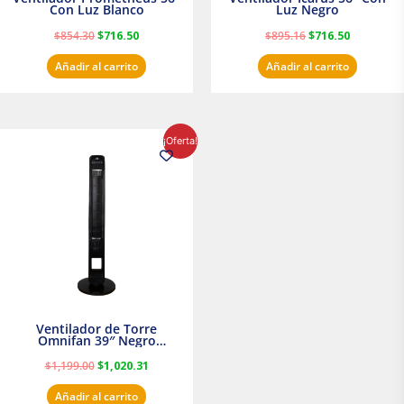
Con Luz Blanco
Luz Negro
$
854.30
$
716.50
$
895.16
$
716.50
Añadir al carrito
Añadir al carrito
El
El
¡Oferta!
precio
precio
original
actual
era:
es:
$1,199.00.
$1,020.31.
Ventilador de Torre
Omnifan 39″ Negro
Masterfan
$
1,199.00
$
1,020.31
Añadir al carrito