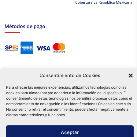
Cobertura La República Mexicana
Métodos de pago
Consentimiento de Cookies
Para ofrecer las mejores experiencias, utilizamos tecnologías como las
cookies para almacenar y/o acceder a la información del dispositivo. El
Tu compra es respaldada por nuestro certificado SSL y operada bajo las
consentimiento de estas tecnologías nos permitirá procesar datos como el
mejores prácticas de seguridad.
comportamiento de navegación o las identificaciones únicas en este sitio.
Distribuidora Tamex - México
No consentir o retirar el consentimiento, puede afectar negativamente a
e-commerce
ciertas características y funciones.
0
Aceptar