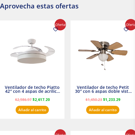
Aprovecha estas ofertas
El
El
El
El
¡Oferta!
¡Ofert
precio
precio
precio
precio
original
actual
original
actual
era:
es:
era:
es:
$2,986.97.
$2,617.20.
$1,450.23.
$1,233.2
Ventilador de techo Piatto
Ventilador de techo Petit
42″ con 4 aspas de acrilico
30″ con 6 aspas doble vista
transparente
Satinado Masterfan
$
2,986.97
$
2,617.20
$
1,450.23
$
1,233.29
Añadir al carrito
Añadir al carrito
El
El
El
El
¡Oferta!
¡Ofert