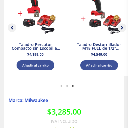
Taladro Percutor
Taladro Destornillador
Compacto sin Escobillas
M18 FUEL de 1/2″
M18 Milwaukee 3602-20 +
Milwaukee 2903-20 + Kit
$
4,199.00
$
4,549.00
Kit Batería y Cargador
Bateria y Cargador
Añadir al carrito
Añadir al carrito
Marca: Milwaukee
$
3,285.00
IVA INCLUIDO