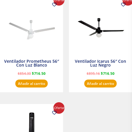
precio
precio
precio
precio
original
actual
original
actual
era:
es:
era:
es:
$854.30.
$716.50.
$895.16.
$716.50.
Ventilador Prometheus 56″
Ventilador Icarus 56″ Con
Con Luz Blanco
Luz Negro
$
854.30
$
716.50
$
895.16
$
716.50
Añadir al carrito
Añadir al carrito
El
El
¡Oferta!
precio
precio
original
actual
era:
es:
$1,199.00.
$1,020.31.