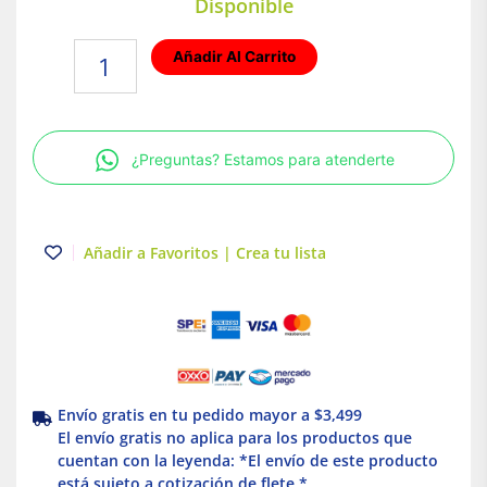
Disponible
Doblador
Añadir Al Carrito
de
conductos
de
hierro
¿Preguntas? Estamos para atenderte
EMT
de
3/4"
-
Añadir a Favoritos | Crea tu lista
Milwaukee
cantidad
Envío gratis en tu pedido mayor a $3,499
El envío gratis no aplica para los productos que
cuentan con la leyenda: *El envío de este producto
está sujeto a cotización de flete *