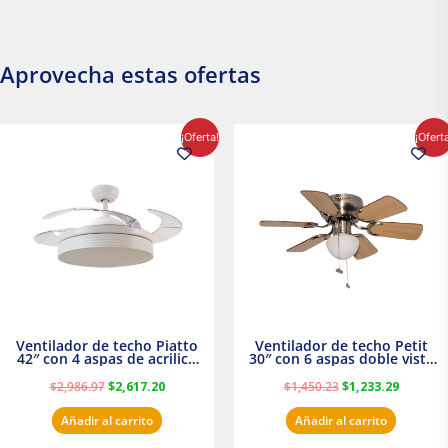
Aprovecha estas ofertas
El
El
El
El
¡Oferta!
¡Ofert
precio
precio
precio
precio
original
actual
original
actual
era:
es:
era:
es:
$2,986.97.
$2,617.20.
$1,450.23.
$1,233.2
Ventilador de techo Piatto
Ventilador de techo Petit
42″ con 4 aspas de acrilico
30″ con 6 aspas doble vista
transparente
Satinado Masterfan
$
2,986.97
$
2,617.20
$
1,450.23
$
1,233.29
Añadir al carrito
Añadir al carrito