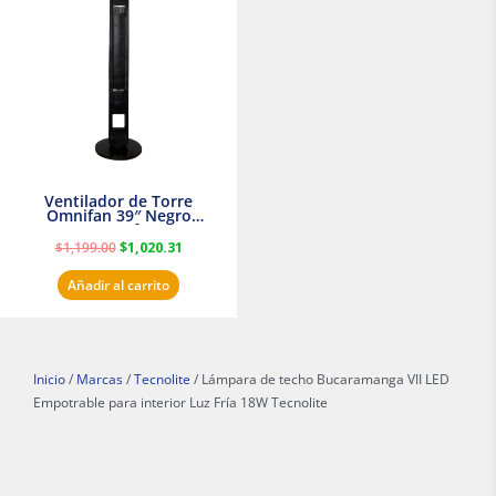
era:
es:
$1,199.00.
$1,020.31.
Ventilador de Torre
Omnifan 39″ Negro
Masterfan
$
1,199.00
$
1,020.31
Añadir al carrito
Inicio
/
Marcas
/
Tecnolite
/ Lámpara de techo Bucaramanga VII LED
Empotrable para interior Luz Fría 18W Tecnolite