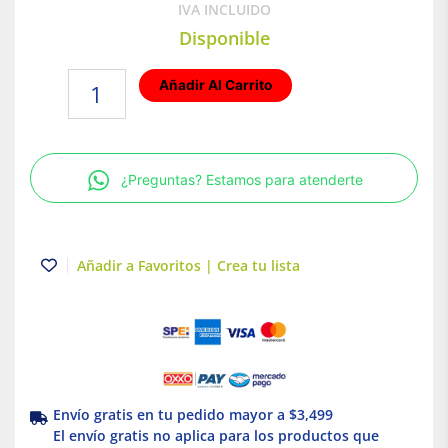
IVA INCLUIDO
Disponible
Lámpara
Añadir Al Carrito
de
techo
Bucaramanga
VII
¿Preguntas? Estamos para atenderte
LED
Empotrable
para
interior
Añadir a Favoritos | Crea tu lista
Luz
Fría
18W
Tecnolite
cantidad
Envío gratis en tu pedido mayor a $3,499
El envío gratis no aplica para los productos que