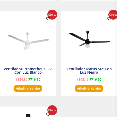
El
El
El
El
¡Oferta!
¡Ofert
precio
precio
precio
precio
original
actual
original
actual
era:
es:
era:
es:
$854.30.
$716.50.
$895.16.
$716.50.
Ventilador Prometheus 56″
Ventilador Icarus 56″ Con
Con Luz Blanco
Luz Negro
$
854.30
$
716.50
$
895.16
$
716.50
Añadir al carrito
Añadir al carrito
El
El
¡Oferta!
precio
precio
original
actual