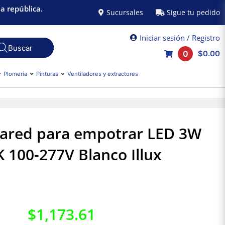
a república.
Sucursales
Sigue tu pedido
Iniciar sesión / Registro
0
$0.00
Plomería
Pinturas
Ventiladores y extractores
ared para empotrar LED 3W
 100-277V Blanco Illux
$
1,173.61