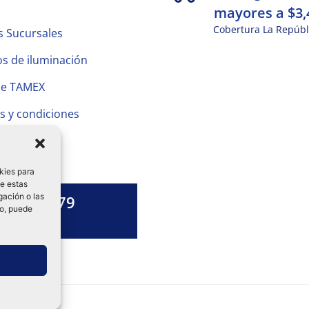
mayores a $3,
Cobertura La Repúbl
s Sucursales
s de iluminación
de TAMEX
s y condiciones
 Privacidad
kies para
de estas
gación o las
1328 13 79
to, puede
es una duda?
ok-
tagram
Linkedin-
in