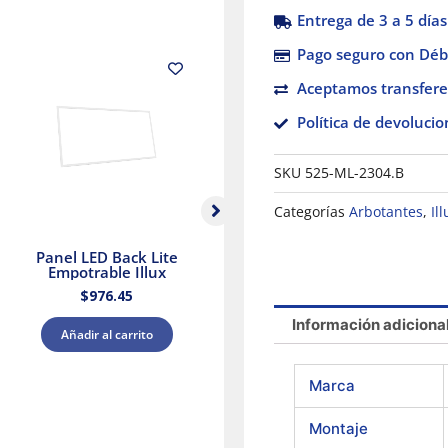
Entrega de 3 a 5 días
Pago seguro con Débi
Aceptamos transfere
Política de devolucio
SKU
525-ML-2304.B
Categorías
Arbotantes
,
Ill
Panel LED Back Lite
Panel LED Luz blanca
Ve
Empotrable Illux
y Cálida Blanca Illux
$
976.45
$
426.88
Información adiciona
Añadir al carrito
Añadir al carrito
Marca
Montaje