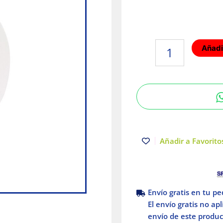
Lámpara
Añadir
pared
para
empotrar
LED
3W
3000K
100-
277V
Añadir a Favoritos
Blanco
Illux
cantidad
Envío gratis en tu p
El envío gratis no ap
envío de este product