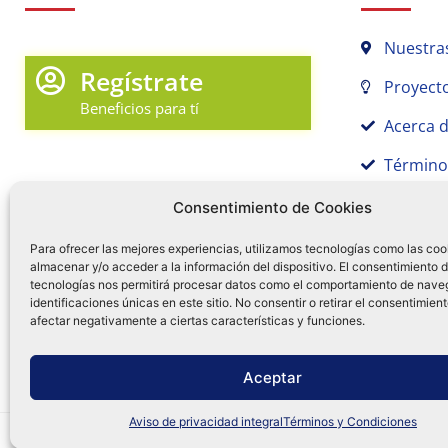
Nuestra
Regístrate
Proyecto
Beneficios para tí
Acerca 
Término
Promociones y Novedades
Aviso de
Consentimiento de Cookies
Sígue tu pedido
Para ofrecer las mejores experiencias, utilizamos tecnologías como las coo
almacenar y/o acceder a la información del dispositivo. El consentimiento 
Mi Cuenta en Tamex
tecnologías nos permitirá procesar datos como el comportamiento de nave
55 
identificaciones únicas en este sitio. No consentir o retirar el consentimien
Mis Favoritos
afectar negativamente a ciertas características y funciones.
¿Tien
0
Facebo
Ins
f
Aceptar
Aviso de privacidad integral
Términos y Condiciones
Distribuidora Tamex - México
e-commerce