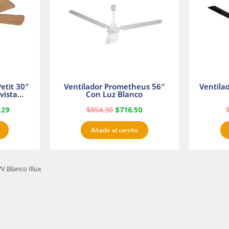
etit 30″
Ventilador Prometheus 56″
Ventila
vista
Con Luz Blanco
fan
.29
$
854.30
$
716.50
Añadir al carrito
 Blanco Illux