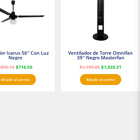
dor Icarus 56″ Con Luz
Ventilador de Torre Omnifan
Negro
39″ Negro Masterfan
$
895.16
$
716.50
$
1,199.00
$
1,020.31
Añadir al carrito
Añadir al carrito