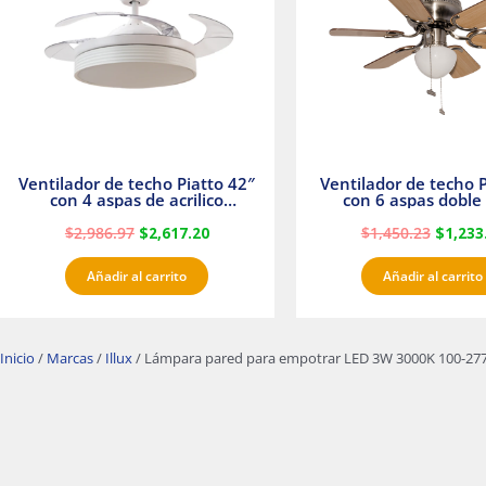
Ventilador de techo Piatto 42″
Ventilador de techo P
con 4 aspas de acrilico
con 6 aspas doble 
transparente
Satinado Master
$
2,986.97
$
2,617.20
$
1,450.23
$
1,233
Añadir al carrito
Añadir al carrito
Inicio
/
Marcas
/
Illux
/ Lámpara pared para empotrar LED 3W 3000K 100-277V