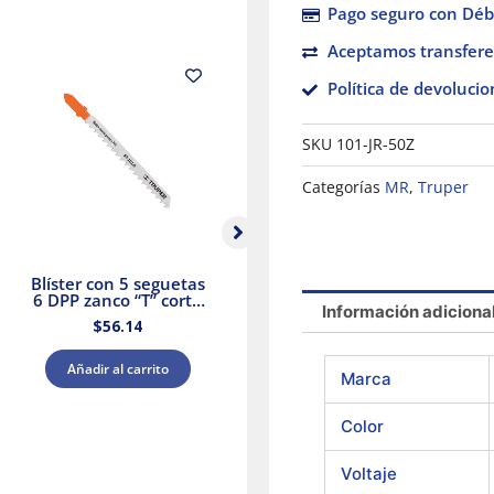
Pago seguro con Débi
Aceptamos transfere
Política de devolucio
SKU
101-JR-50Z
Categorías
MR
,
Truper
Blíster con 5 seguetas
Pinza de chofer,
6 DPP zanco “T” corte
mango de vinil, 8″
p
Información adiciona
recto madera Truper
Truper
$
56.14
$
101.04
Añadir al carrito
Añadir al carrito
Marca
Color
Voltaje