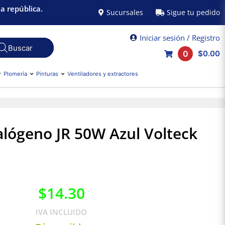
a república.
Sucursales
Sigue tu pedido
Iniciar sesión / Registro
0
$0.00
Plomería
Pinturas
Ventiladores y extractores
alógeno JR 50W Azul Volteck
$
14.30
IVA INCLUIDO