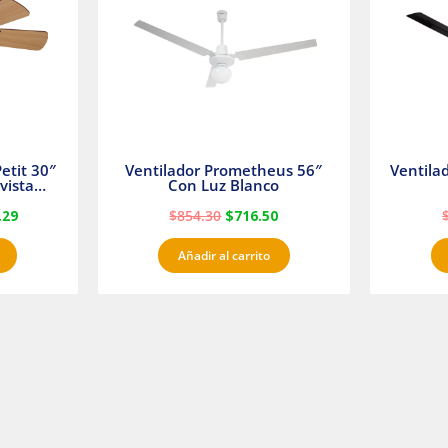
etit 30″
Ventilador Prometheus 56″
Ventila
vista
Con Luz Blanco
fan
.29
$
854.30
$
716.50
Añadir al carrito