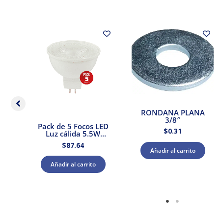
RONDANA PLANA
3/8″
a
Pack de 5 Focos LED
$
0.31
ano
Luz cálida 5.5W
Tecnolite
$
87.64
Añadir al carrito
Añadir al carrito