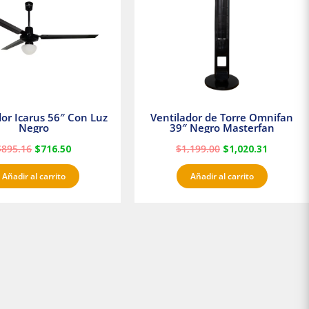
dor Icarus 56″ Con Luz
Ventilador de Torre Omnifan
Negro
39″ Negro Masterfan
$
895.16
$
716.50
$
1,199.00
$
1,020.31
Añadir al carrito
Añadir al carrito