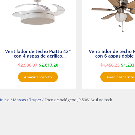
Ventilador de techo Piatto 42″
Ventilador de techo P
con 4 aspas de acrilico
con 6 aspas doble 
transparente
Satinado Master
$
2,986.97
$
2,617.20
$
1,450.23
$
1,233
Añadir al carrito
Añadir al carrito
Inicio
/
Marcas
/
Truper
/ Foco de halógeno JR 50W Azul Volteck