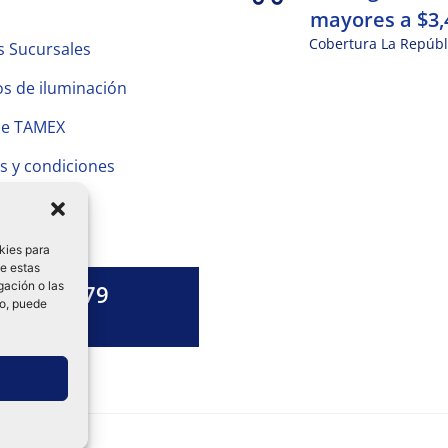
mayores a $3,
Cobertura La Repúbl
s Sucursales
s de iluminación
de TAMEX
s y condiciones
 Privacidad
kies para
de estas
gación o las
1328 13 79
to, puede
es una duda?
ok-
tagram
Linkedin-
in