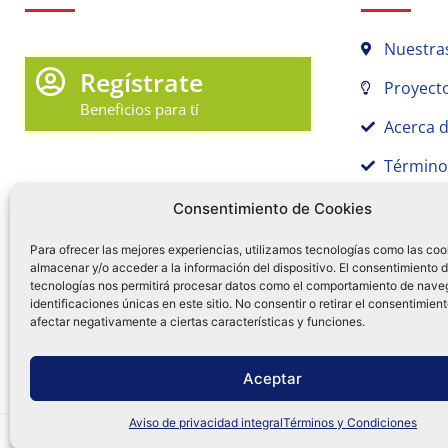
Nuestra
Regístrate
Proyecto
Beneficios para tí
Acerca 
Término
Promociones y Novedades
Aviso de
Consentimiento de Cookies
Sígue tu pedido
Para ofrecer las mejores experiencias, utilizamos tecnologías como las coo
almacenar y/o acceder a la información del dispositivo. El consentimiento 
Mi Cuenta en Tamex
tecnologías nos permitirá procesar datos como el comportamiento de nave
55 
identificaciones únicas en este sitio. No consentir o retirar el consentimien
Mis Favoritos
afectar negativamente a ciertas características y funciones.
¿Tien
0
Facebo
Ins
f
Aceptar
Aviso de privacidad integral
Términos y Condiciones
Distribuidora Tamex - México
e-commerce