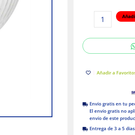
Foco
Añadir
de
halógeno
JR
50W
Azul
Volteck
cantidad
Añadir a Favoritos
Envío gratis en tu p
El envío gratis no ap
envío de este product
Entrega de 3 a 5 días