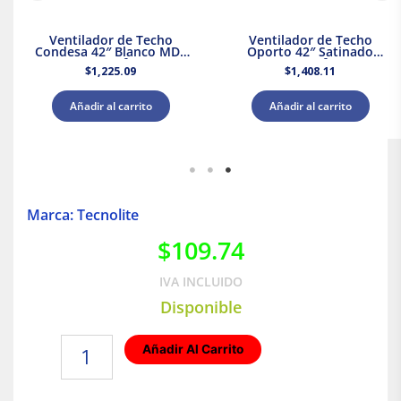
Ventilador de Techo
Ventilador de Techo
Condesa 42″ Blanco MDF
Oporto 42″ Satinado
Masterfan
Masterfan
$
1,225.09
$
1,408.11
Añadir al carrito
Añadir al carrito
Marca: Tecnolite
$
109.74
IVA INCLUIDO
Disponible
Foco
Añadir Al Carrito
Fluorescente
20W
Luz