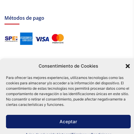
Métodos de pago
Consentimiento de Cookies
Para ofrecer las mejores experiencias, utilizamos tecnologías como las
cookies para almacenar y/o acceder a la información del dispositivo. El
Tu compra es respaldada por nuestro certificado SSL y operada bajo las
consentimiento de estas tecnologías nos permitirá procesar datos como el
mejores prácticas de seguridad.
comportamiento de navegación o las identificaciones únicas en este sitio.
Distribuidora Tamex - México
No consentir o retirar el consentimiento, puede afectar negativamente a
e-commerce
ciertas características y funciones.
0
Aceptar