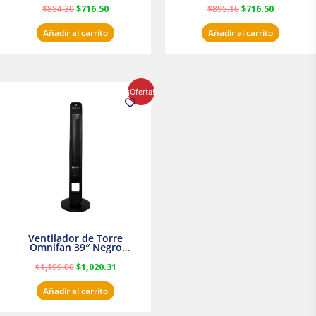
$
854.30
$
716.50
$
895.16
$
716.50
Añadir al carrito
Añadir al carrito
El
El
¡Oferta!
precio
precio
original
actual
era:
es:
$1,199.00.
$1,020.31.
Ventilador de Torre
Omnifan 39″ Negro
Masterfan
$
1,199.00
$
1,020.31
Añadir al carrito