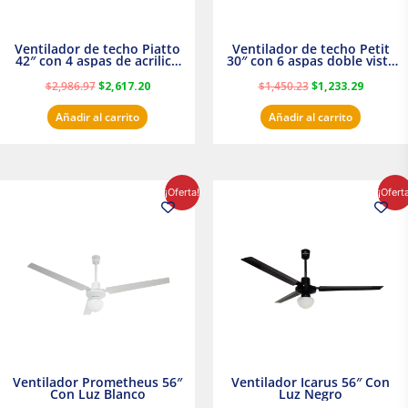
Ventilador de techo Piatto
Ventilador de techo Petit
42″ con 4 aspas de acrilico
30″ con 6 aspas doble vista
transparente
Satinado Masterfan
$
2,986.97
$
2,617.20
$
1,450.23
$
1,233.29
Añadir al carrito
Añadir al carrito
El
El
El
El
¡Oferta!
¡Ofert
precio
precio
precio
precio
original
actual
original
actual
era:
es:
era:
es:
$854.30.
$716.50.
$895.16.
$716.50.
Ventilador Prometheus 56″
Ventilador Icarus 56″ Con
Con Luz Blanco
Luz Negro