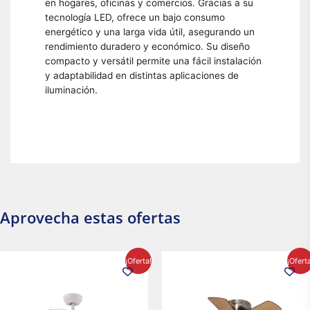
en hogares, oficinas y comercios. Gracias a su
tecnología LED, ofrece un bajo consumo
energético y una larga vida útil, asegurando un
rendimiento duradero y económico. Su diseño
compacto y versátil permite una fácil instalación
y adaptabilidad en distintas aplicaciones de
iluminación.
Aprovecha estas ofertas
El
El
El
El
¡Oferta!
¡Ofert
precio
precio
precio
precio
original
actual
original
actual
era:
es:
era:
es:
$2,986.97.
$2,617.20.
$1,450.23.
$1,233.2