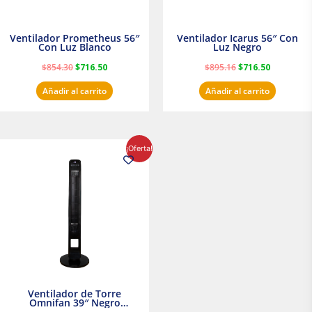
Ventilador Prometheus 56″
Ventilador Icarus 56″ Con
Con Luz Blanco
Luz Negro
$
854.30
$
716.50
$
895.16
$
716.50
Añadir al carrito
Añadir al carrito
El
El
¡Oferta!
precio
precio
original
actual
era:
es:
$1,199.00.
$1,020.31.
Ventilador de Torre
Omnifan 39″ Negro
Masterfan