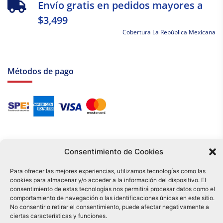
Envío gratis en pedidos mayores a
$3,499
Cobertura La República Mexicana
Métodos de pago
Consentimiento de Cookies
Para ofrecer las mejores experiencias, utilizamos tecnologías como las
cookies para almacenar y/o acceder a la información del dispositivo. El
Tu compra es respaldada por nuestro certificado SSL y operada bajo las
consentimiento de estas tecnologías nos permitirá procesar datos como el
mejores prácticas de seguridad.
comportamiento de navegación o las identificaciones únicas en este sitio.
Distribuidora Tamex - México
No consentir o retirar el consentimiento, puede afectar negativamente a
e-commerce
ciertas características y funciones.
0