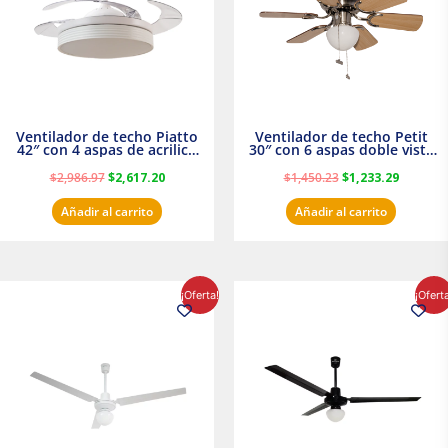
Ventilador de techo Piatto
Ventilador de techo Petit
42″ con 4 aspas de acrilico
30″ con 6 aspas doble vista
transparente
Satinado Masterfan
$
2,986.97
$
2,617.20
$
1,450.23
$
1,233.29
Añadir al carrito
Añadir al carrito
El
El
El
El
¡Oferta!
¡Ofert
precio
precio
precio
precio
original
actual
original
actual
era:
es:
era:
es:
$854.30.
$716.50.
$895.16.
$716.50.