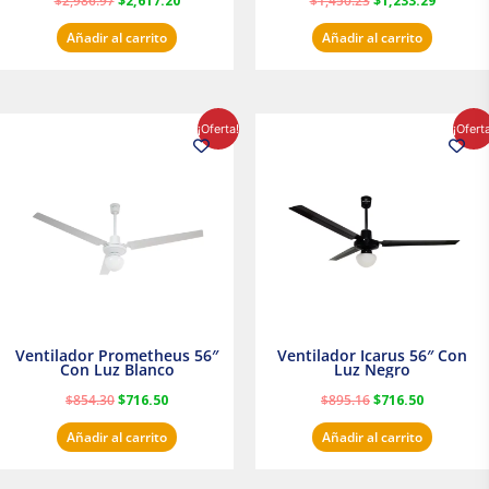
$
2,986.97
$
2,617.20
$
1,450.23
$
1,233.29
Añadir al carrito
Añadir al carrito
El
El
El
El
¡Oferta!
¡Ofert
precio
precio
precio
precio
original
actual
original
actual
era:
es:
era:
es:
$854.30.
$716.50.
$895.16.
$716.50.
Ventilador Prometheus 56″
Ventilador Icarus 56″ Con
Con Luz Blanco
Luz Negro
$
854.30
$
716.50
$
895.16
$
716.50
Añadir al carrito
Añadir al carrito