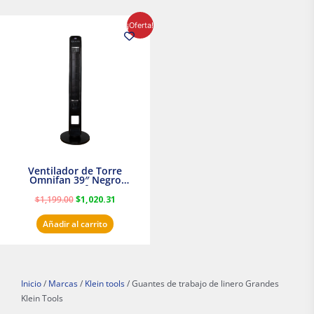
El
El
¡Oferta!
precio
precio
original
actual
era:
es:
$1,199.00.
$1,020.31.
Ventilador de Torre
Omnifan 39″ Negro
Masterfan
$
1,199.00
$
1,020.31
Añadir al carrito
Inicio
/
Marcas
/
Klein tools
/ Guantes de trabajo de linero Grandes
Klein Tools