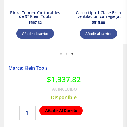
Pinza Tulmex Cortacables
Casco tipo 1 Clase E sin
de 9″ Klein Tools
ventilación con visera
delantera amarilla |
$
567.32
$
515.00
Milwaukee
Añadir al carrito
Añadir al carrito
Marca: Klein Tools
$
1,337.82
IVA INCLUIDO
Disponible
Guantes
Añadir Al Carrito
de
trabajo
de