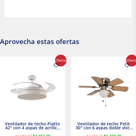
Aprovecha estas ofertas
El
El
El
El
¡Oferta!
¡Ofert
precio
precio
precio
precio
original
actual
original
actual
era:
es:
era:
es:
$2,986.97.
$2,617.20.
$1,450.23.
$1,233.2
Ventilador de techo Piatto
Ventilador de techo Petit
42″ con 4 aspas de acrilico
30″ con 6 aspas doble vista
transparente
Satinado Masterfan