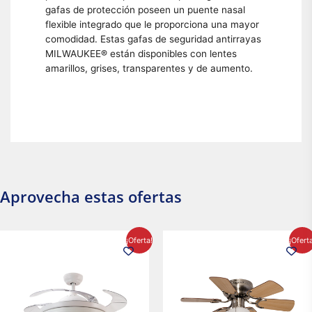
gafas de protección poseen un puente nasal
flexible integrado que le proporciona una mayor
comodidad. Estas gafas de seguridad antirrayas
MILWAUKEE® están disponibles con lentes
amarillos, grises, transparentes y de aumento.
Aprovecha estas ofertas
El
El
El
El
¡Oferta!
¡Ofert
precio
precio
precio
precio
original
actual
original
actual
era:
es:
era:
es:
$2,986.97.
$2,617.20.
$1,450.23.
$1,233.2