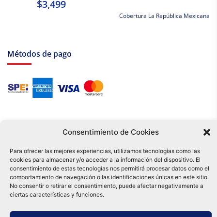
$3,499
Cobertura La República Mexicana
Métodos de pago
Consentimiento de Cookies
Para ofrecer las mejores experiencias, utilizamos tecnologías como las
cookies para almacenar y/o acceder a la información del dispositivo. El
Tu compra es respaldada por nuestro certificado SSL y operada bajo las
consentimiento de estas tecnologías nos permitirá procesar datos como el
mejores prácticas de seguridad.
comportamiento de navegación o las identificaciones únicas en este sitio.
Distribuidora Tamex - México
No consentir o retirar el consentimiento, puede afectar negativamente a
e-commerce
ciertas características y funciones.
0