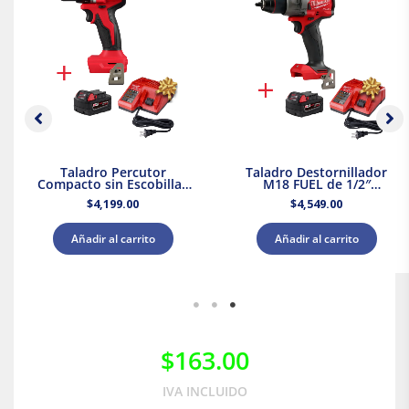
Taladro Percutor
Taladro Destornillador
Compacto sin Escobillas
M18 FUEL de 1/2″
M18 Milwaukee 3602-20 +
Milwaukee 2903-20 + Kit
$
4,199.00
$
4,549.00
Kit Batería y Cargador
Bateria y Cargador
Añadir al carrito
Añadir al carrito
$
163.00
IVA INCLUIDO