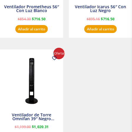
Ventilador Prometheus 56″
Ventilador Icarus 56″ Con
Con Luz Blanco
Luz Negro
$
854.30
$
716.50
$
895.16
$
716.50
Añadir al carrito
Añadir al carrito
El
El
¡Oferta!
precio
precio
original
actual
era:
es:
$1,199.00.
$1,020.31.
Ventilador de Torre
Omnifan 39″ Negro
Masterfan
$
1,199.00
$
1,020.31