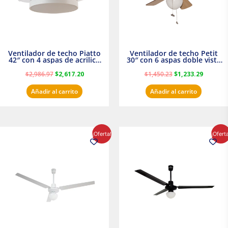
Ventilador de techo Piatto
Ventilador de techo Petit
42″ con 4 aspas de acrilico
30″ con 6 aspas doble vista
transparente
Satinado Masterfan
$
2,986.97
$
2,617.20
$
1,450.23
$
1,233.29
Añadir al carrito
Añadir al carrito
El
El
El
El
¡Oferta!
¡Ofert
precio
precio
precio
precio
original
actual
original
actual
era:
es:
era:
es:
$854.30.
$716.50.
$895.16.
$716.50.