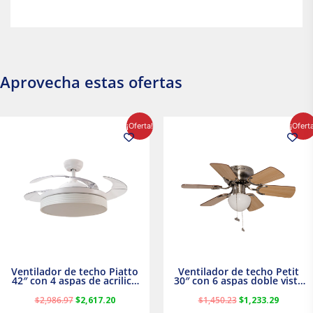
Aprovecha estas ofertas
El
El
El
El
¡Oferta!
¡Ofert
precio
precio
precio
precio
original
actual
original
actual
era:
es:
era:
es:
$2,986.97.
$2,617.20.
$1,450.23.
$1,233.2
Ventilador de techo Piatto
Ventilador de techo Petit
42″ con 4 aspas de acrilico
30″ con 6 aspas doble vista
transparente
Satinado Masterfan
$
2,986.97
$
2,617.20
$
1,450.23
$
1,233.29