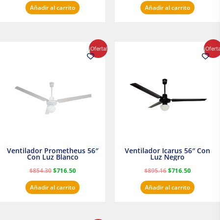
Añadir al carrito
Añadir al carrito
El
El
El
El
¡Oferta!
¡Ofert
precio
precio
precio
precio
original
actual
original
actual
era:
es:
era:
es:
$854.30.
$716.50.
$895.16.
$716.50.
Ventilador Prometheus 56″
Ventilador Icarus 56″ Con
Con Luz Blanco
Luz Negro
$
854.30
$
716.50
$
895.16
$
716.50
Añadir al carrito
Añadir al carrito