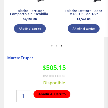
Taladro Percutor
Taladro Destornillador
Compacto sin Escobillas
M18 FUEL de 1/2″
M18 Milwaukee 3602-20 +
Milwaukee 2903-20 + Kit
$
4,199.00
$
4,549.00
Kit Batería y Cargador
Bateria y Cargador
Añadir al carrito
Añadir al carrito
Marca: Truper
$
505.15
IVA INCLUIDO
Disponible
Guía
Añadir Al Carrito
para
cable
|