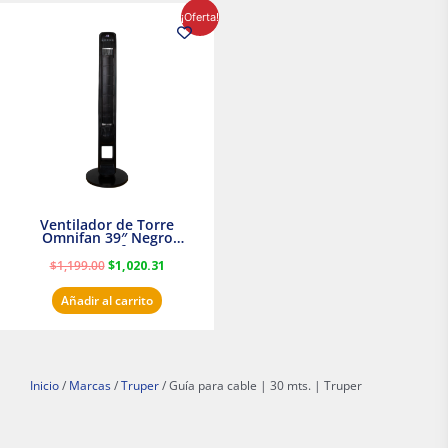
El
El
¡Oferta!
precio
precio
original
actual
era:
es:
$1,199.00.
$1,020.31.
Ventilador de Torre
Omnifan 39″ Negro
Masterfan
$
1,199.00
$
1,020.31
Añadir al carrito
Inicio
/
Marcas
/
Truper
/ Guía para cable | 30 mts. | Truper